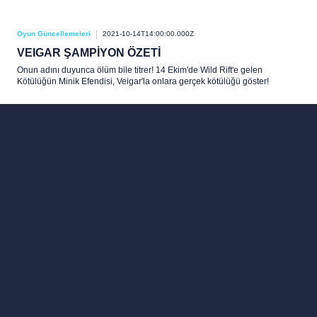
Oyun Güncellemeleri
2021-10-14T14:00:00.000Z
VEIGAR ŞAMPİYON ÖZETİ
Onun adını duyunca ölüm bile titrer! 14 Ekim'de Wild Rift'e gelen
Kötülüğün Minik Efendisi, Veigar'la onlara gerçek kötülüğü göster!