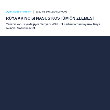
Oyun Güncellemeleri
2022-05-10T16:00:00.000Z
RÜYA AKINCISI NASUS KOSTÜM ÖNİZLEMESİ
Yeni bir kâbus yaklaşıyor. Yepyeni Wild Rift Kartı'nı tamamlayarak Rüya
Akıncısı Nasus'u açın!