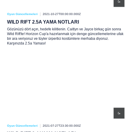
Oyun Güncellemeleri
2021-10-27T00:00:00.000Z
WILD RIFT 2.5A YAMA NOTLARI
Gözünüzü dört açın, hedefe kilitlenin. Caitlyn ve Jayce birkaç gün sonra
Wild Rift'te! Horizon Cup'a hazırlanmak için denge güncellemelerine ufak
bir ara veriyoruz ve tüyler ürpertici kostümlere merhaba diyoruz.
Karşınızda 2.5a Yaması!
Oyun Güncellemeleri
2021-07-27T23:30:00.000Z