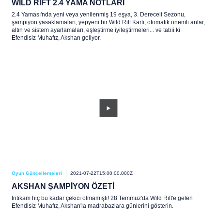
WILD RIFT 2.4 YAMA NOTLARI
2.4 Yaması'nda yeni veya yenilenmiş 19 eşya, 3. Dereceli Sezonu,
şampiyon yasaklamaları, yepyeni bir Wild Rift Kartı, otomatik önemli anlar,
altın ve sistem ayarlamaları, eşleştirme iyileştirmeleri... ve tabii ki
Efendisiz Muhafız, Akshan geliyor.
Oyun Güncellemeleri
2021-07-22T15:00:00.000Z
AKSHAN ŞAMPİYON ÖZETİ
İntikam hiç bu kadar çekici olmamıştı! 28 Temmuz'da Wild Rift'e gelen
Efendisiz Muhafız, Akshan'la madrabazlara günlerini gösterin.