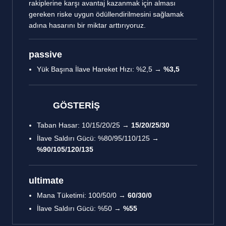
rakiplerine karşı avantaj kazanmak için alması
gereken riske uygun ödüllendirilmesini sağlamak
adına hasarını bir miktar arttırıyoruz.
passive
Yük Başına İlave Hareket Hızı: %2,5 →
%3,5
GÖSTERİŞ
Taban Hasar: 10/15/20/25 →
15/20/25/30
İlave Saldırı Gücü: %80/95/110/125 →
%90/105/120/135
ultimate
Mana Tüketimi: 100/50/0 →
60/30/0
İlave Saldırı Gücü: %50 →
%55