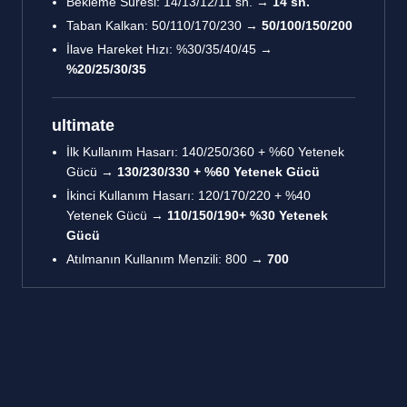
Bekleme Süresi: 14/13/12/11 sn. →
14 sn.
Taban Kalkan: 50/110/170/230 →
50/100/150/200
İlave Hareket Hızı: %30/35/40/45 →
%20/25/30/35
ultimate
İlk Kullanım Hasarı: 140/250/360 + %60 Yetenek
Gücü →
130/230/330 + %60 Yetenek Gücü
İkinci Kullanım Hasarı: 120/170/220 + %40
Yetenek Gücü →
110/150/190+ %30 Yetenek
Gücü
Atılmanın Kullanım Menzili: 800 →
700