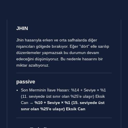
JHIN
Jhin hasarıyla erken ve orta safhalarda diğer
nişancıları gölgede bırakıyor. Eğer "dört" elle sarılıp
düzenlemeler yapmazsak bu durumun devam
edeceğini düşünüyoruz. Bu nedenle hasarını bir
miktar azaltıyoruz.
passive
Son Merminin İlave Hasarı: %14 + Seviye × %1
(11. seviyede üst sınır olan %25'e ulaşır) Eksik
Can →
%10 + Seviye × %1 (15. seviyede üst
sınır olan %25'e ulaşır) Eksik Can