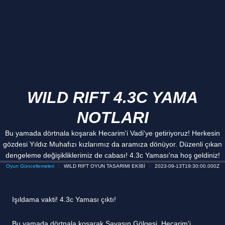
WILD RIFT 4.3C YAMA
NOTLARI
Bu yamada dörtnala koşarak Hecarim'i Vadi'ye getiriyoruz! Herkesin
gözdesi Yıldız Muhafızı kızlarımız da aramıza dönüyor. Düzenli çıkan
dengeleme değişikliklerimiz de cabası! 4.3c Yaması'na hoş geldiniz!
Oyun Güncellemeleri
WILD RIFT OYUN TASARIMI EKİBİ
2023-09-13T19:30:00.000Z
Işıldama vakti! 4.3c Yaması çıktı!
Bu yamada dörtnala koşarak Savaşın Gölgesi, Hecarim'i