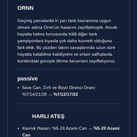
ORNN
Geçmiş yamalarda iri yarı tank kavramına uygun
olması adına Ornn'un hasarını zayıflatmıştık. Ancak
hayatta kalma konusunda hâlâ diğer tank
şampiyonlara kıyasla çok daha kuvvetli olduğunu
fark ettik. Bu yüzden takım savaşlarında uzun süre
hayatta kalabilme kabiliyetini ve erken safhalarda
koridordaki gücüyle ittirme becerisini zayıflatıyoruz.
passive
İlave Can, Zırh ve Büyü Direnci Oranı:
%7/14/21/28 →
%7/12/17/22
HARLI ATEŞ
Kavruk Hasarı: %5-24 Azami Can →
%5-20 Azami
Can