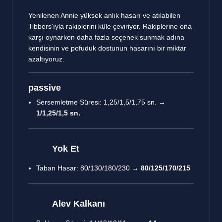
Yenilenen Annie yüksek anlık hasarı ve atılabilen
Tibbers'ıyla rakiplerini küle çeviriyor. Rakiplerine ona
karşı oynarken daha fazla seçenek sunmak adına
kendisinin ve pofuduk dostunun hasarını bir miktar
azaltıyoruz.
passive
Sersemletme Süresi: 1,25/1,5/1,75 sn. →
1/1,25/1,5 sn.
Yok Et
Taban Hasar: 80/130/180/230 →
80/125/170/215
Alev Kalkanı