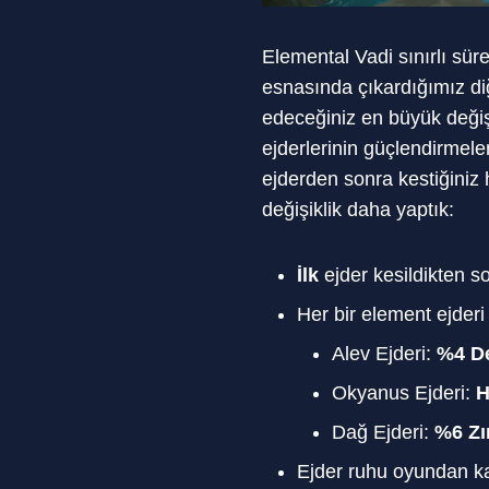
Elemental Vadi sınırlı sü
esnasında çıkardığımız d
edeceğiniz en büyük değiş
ejderlerinin güçlendirmele
ejderden sonra kestiğiniz
değişiklik daha yaptık:
İlk
ejder kesildikten s
Her bir element ejder
Alev Ejderi:
%4 De
Okyanus Ejderi:
H
Dağ Ejderi:
%6 Zı
Ejder ruhu oyundan kal