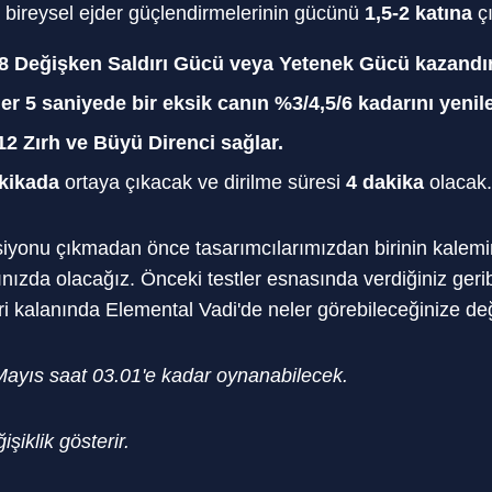
u, bireysel ejder güçlendirmelerinin gücünü
1,5-2 katına
çı
8 Değişken Saldırı Gücü veya Yetenek Gücü kazandır
er 5 saniyede bir eksik canın %3/4,5/6 kadarını yenile
12 Zırh ve Büyü Direnci sağlar.
akikada
ortaya çıkacak ve dirilme süresi
4 dakika
olacak.
siyonu çıkmadan önce tasarımcılarımızdan birinin kalemin
ınızda olacağız. Önceki testler esnasında verdiğiniz ger
ri kalanında Elemental Vadi'de neler görebileceğinize de
ayıs saat 03.01'e kadar oynanabilecek.
şiklik gösterir.