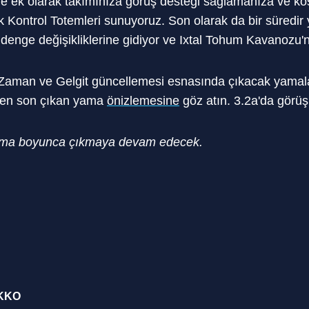
lere ek olarak takımınıza görüş desteği sağlamanıza ve 
 Kontrol Totemleri sunuyoruz. Son olarak da bir süredir 
denge değişikliklerine gidiyor ve Ixtal Tohum Kavanozu'n
 Zaman ve Gelgit güncellemesi esnasında çıkacak yamalar
n en son çıkan yama
önizlemesine
göz atın. 3.2a'da görü
 yama boyunca çıkmaya devam edecek.
EKKO