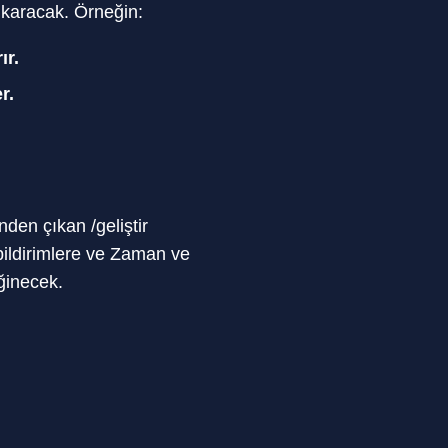
karacak. Örneğin:
ır.
r.
den çıkan /geliştir
ibildirimlere ve Zaman ve
ğinecek.