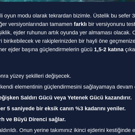
reli oyun modu olarak tekrardan bizimle. Üstelik bu sefe
iğer versiyonlarından tamamen
farklı
bir versiyonunu test
iklik, ejder ruhunun artık oyunda yer almaması olacak.
ri birikebilecek ve rakiplerinizden bir hayli öne geçmenize
 her ejder başına güçlendirmelerin gücü
1,5-2 katına
çıka
onra yüzey şekilleri değişecek.
i kendi elementinin güçlendirmesini sağlayamaya devam
ğişken Saldırı Gücü veya Yetenek Gücü kazandırır.
er 5 saniyede bir eksik canın %3 kadarını yeniler.
rh ve Büyü Direnci sağlar.
dırıldı. Onun yerine takımınız ikinci ejderini kestiğinde