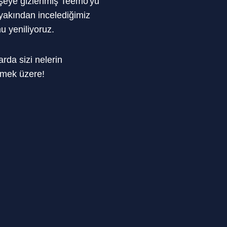
köşeye gizlenmiş Teemo'yu
yakından incelediğimiz
u yeniliyoruz.
da sizi nelerin
şmek üzere!