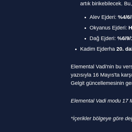
artık birikebilecek. B
Alev Ejderi:
%4/6/
Okyanus Ejderi:
H
Dağ Ejderi:
%6/9/
Kadim Ejderha
20. d
Elemental Vadi'nin bu ver
yazısıyla 16 Mayıs'ta karş
Gelgit güncellemesinin ge
Elemental Vadi modu 17 M
*İçerikler bölgeye göre deği