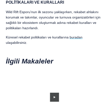
POLİTİKALARI VE KURALLARI
Wild Rift Esporu'nun ilk sezonu yaklaşırken, rekabet ahlakını
korumak ve takımlar, oyuncular ve turnuva organizatörleri için
sağlıklı bir ekosistem oluşturmak adına rekabet kuralları ve
politikaları hazırlandı.
Küresel rekabet politikaları ve kurallarına
buradan
ulaşabilirsiniz.
İlgili Makaleler