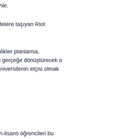
nle.
telere taşıyan Riot
ikler planlansa,
li gerçeğe dönüştürecek o
versitenin elçisi olmak
-lisans öğrencileri bu