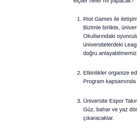
elçiler neler mi yapacak?
Riot Games ile iletişim
Bizimle birlikte, ünive
Okullarındaki oyuncula
üniversitelerdeki Leag
doğru anlayabilmemiz i
Etkinlikler organize e
Program kapsamında dü
Üniversite Espor Takı
Güz, bahar ve yaz dön
çıkaracaklar.