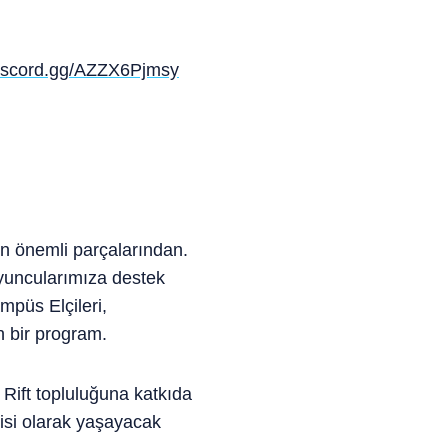
/discord.gg/AZZX6Pjmsy
un önemli parçalarından.
oyuncularımıza destek
mpüs Elçileri,
n bir program.
Rift topluluğuna katkıda
cisi olarak yaşayacak