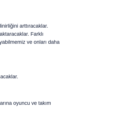
irliğini arttıracaklar.
aktaracaklar. Farklı
uyabilmemiz ve onları daha
acaklar.
larına oyuncu ve takım