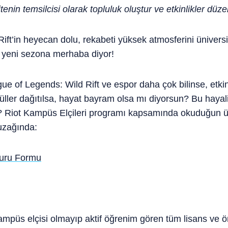
nin temsilcisi olarak topluluk oluştur ve etkinlikler düze
ft’in heyecan dolu, rekabeti yüksek atmosferini üniversi
 yeni sezona merhaba diyor!
 of Legends: Wild Rift ve espor daha çok bilinse, etkinl
üller dağıtılsa, hayat bayram olsa mı diyorsun? Bu haya
 Riot Kampüs Elçileri programı kapsamında okuduğun üni
 uzağında:
vuru Formu
mpüs elçisi olmayıp aktif öğrenim gören tüm lisans ve ön