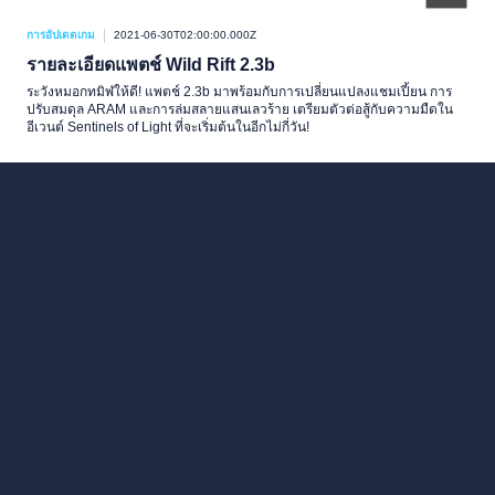
การอัปเดตเกม
2021-06-30T02:00:00.000Z
รายละเอียดแพตช์ Wild Rift 2.3b
ระวังหมอกทมิฬให้ดี! แพตช์ 2.3b มาพร้อมกับการเปลี่ยนแปลงแชมเปี้ยน การ
ปรับสมดุล ARAM และการล่มสลายแสนเลวร้าย เตรียมตัวต่อสู้กับความมืดใน
อีเวนต์ Sentinels of Light ที่จะเริ่มต้นในอีกไม่กี่วัน!