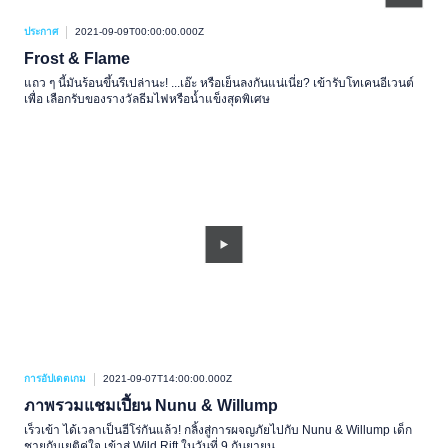
ประกาศ
2021-09-09T00:00:00.000Z
Frost & Flame
แถว ๆ นี้มันร้อนขึ้นรึเปล่านะ! ...เอ๊ะ หรือเย็นลงกันแน่เนี่ย? เข้ารับโทเคนอีเวนต์
เพื่อ เลือกรับของรางวัลธีมไฟหรือน้ำแข็งสุดพิเศษ
การอัปเดตเกม
2021-09-07T14:00:00.000Z
ภาพรวมแชมเปี้ยน Nunu & Willump
เร็วเข้า ได้เวลาเป็นฮีโร่กันแล้ว! กลิ้งสู่การผจญภัยไปกับ Nunu & Willump เด็ก
ชายกับเยติคู่ใจ เข้าสู่ Wild Rift ในวันที่ 9 กันยายน