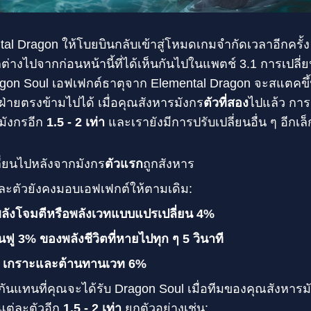
l Dragon ให้โบยบินกลับเข้าสู่โหมดเกมจำกัดเวลาอีกครั้ง 
กต่างไปจากก่อนหน้านี้ที่ได้เห็นกันไปในแพตช์ 3.1 การเปลี่
ragon Soul เอฟเฟกต์ธาตุจาก Elemental Dragon จะสแตคขึ้
ฝ่ายตรงข้ามไปได้ เมื่อคุณสังหารมังกร
ตัวที่สอง
ไปแล้ว การ
ฟมังกรอีก
1.5 - 2 เท่า
และเรายังมีการปรับเปลี่ยนอื่น ๆ อีกเล็
ี่ยนไปหลังจากมังกร
ตัวแรก
ถูกสังหาร
ละตัวยังคงมอบเอฟเฟกต์ให้ตามเดิม:
ลังโจมตีหรือพลังเวทแบบแปรเปลี่ยน 4%
้นฟู 3% ของพลังชีวิตที่หายไปทุก ๆ 5 วินาที
:
เกราะและต้านทานเวท 6%
แทนที่คุณจะได้รับ Dragon Soul เมื่อทีมของคุณสังหารมังกร
แต่ละตัวอีก
1.5 - 2 เท่า
ยกตัวอย่างเช่น: