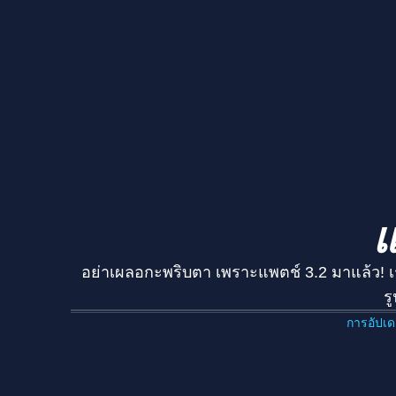
แ
อย่าเผลอกะพริบตา เพราะแพตช์ 3.2 มาแล้ว! เร
ร
การอัปเ