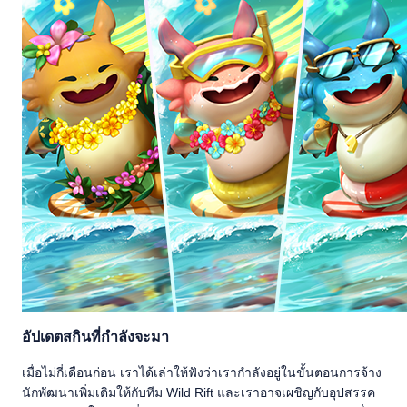
อัปเดตสกินที่กำลังจะมา
เมื่อไม่กี่เดือนก่อน เราได้เล่าให้ฟังว่าเรากำลังอยู่ในขั้นตอนการจ้าง
นักพัฒนาเพิ่มเติมให้กับทีม Wild Rift และเราอาจเผชิญกับอุปสรรค