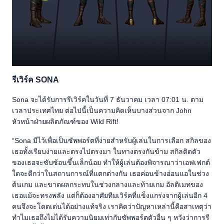
รีเวิร์ค SONA
Sona จะได้รับการรีเวิร์คในวันที่ 7 ธันวาคม เวลา 07:01 น. ตาม
เวลาประเทศไทย ต่อไปนี้เป็นความคิดเห็นบางส่วนจาก John
หัวหน้าฝ่ายผลิตภัณฑ์ของ Wild Rift!
“Sona มีไว้เพื่อเป็นซัพพอร์ตที่ง่ายสำหรับผู้เล่นในการเลือก สกิลของ
เธอทั้งเรียบง่ายและตรงไปตรงมา ในทางตรงกันข้าม สกิลติดตัว
ของเธอจะซับซ้อนขึ้นเล็กน้อย ทำให้ผู้เล่นต้องพิจารณาว่าเอฟเฟกต์
ใดจะดีกว่าในสถานการณ์ที่แตกต่างกัน เธอค่อนข้างอ่อนแอในช่วง
ต้นเกม และขาดผลกระทบในช่วงกลางและท้ายเกม อัลติเมทของ
เธอแม้จะทรงพลัง แต่ก็ต้องอาศัยทีมเวิร์คที่แข็งแกร่งจากผู้เล่นอีก 4
คนจึงจะโดดเด่นได้อย่างแท้จริง เราคิดว่าปัญหาเหล่านี้คือสาเหตุว่า
ทำไมเธอถึงไม่ได้รับความนิยมเท่ากับซัพพอร์ตตัวอื่น ๆ หวังว่าการรี