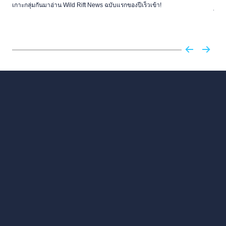
เกาะกลุ่มกันมาอ่าน Wild Rift News ฉบับแรกของปีเร็วเข้า!
เรา
ไม่ไ
เทศก
เรีย