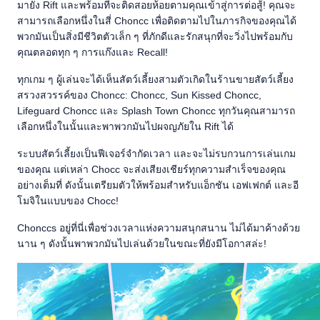
มายัง Rift และพร้อมที่จะติดสอยห้อยตามคุณเข้าสู่การต่อสู้! คุณจะ
สามารถเลือกหนึ่งในสี่ Choncc เพื่อติดตามไปในภารกิจของคุณได้
พวกมันเป็นสิ่งมีชีวิตตัวเล็ก ๆ ที่ภักดีและรักสนุกที่จะวิ่งไปพร้อมกับ
คุณตลอดทุก ๆ การแก๊งและ Recall!
ทุกเกม ๆ ผู้เล่นจะได้เห็นสัตว์เลี้ยงสามตัวเกิดในร้านขายสัตว์เลี้ยง
สรวงสวรรค์ของ Choncc: Choncc, Sun Kissed Choncc,
Lifeguard Choncc และ Splash Town Choncc ทุกวันคุณสามารถ
เลือกหนึ่งในนั้นและพาพวกมันไปผจญภัยใน Rift ได้
ระบบสัตว์เลี้ยงเป็นฟีเจอร์จำกัดเวลา และจะไม่รบกวนการเล่นเกม
ของคุณ แต่เหล่า Chocc จะส่งเสียงเชียร์ทุกความสำเร็จของคุณ
อย่างเต็มที่ ดังนั้นเตรียมตัวให้พร้อมสำหรับแอ็กชัน เอฟเฟกต์ และอี
โมจิในแบบของ Chocc!
Chonccs อยู่ที่นี่เพื่อช่วงเวลาแห่งความสนุกสนาน ไม่ได้มาค้างด้วย
นาน ๆ ดังนั้นพาพวกมันไปเล่นด้วยในขณะที่ยังมีโอกาสล่ะ!