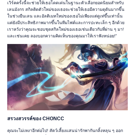
เวิร์คครั้งนี้จะช่วยให้เธอโดดเด่นในฐานะตัวเลือกยอดนิยมสำหรับ
เลนมังกร สกิลติดตัวใหม่ของเธอจะช่วยให้เธอมีความดุดันมากขึ้น
ในช่วงยืนเลน และอัลติเมทใหม่ของเธอไม่เพียงแต่ดูเท่ขึ้นเท่านั้น
แต่ยังมีประสิทธิภาพมากขึ้นในทีมไฟต์และการปะทะเล็ก ๆ อีกด้วย
เราหวังว่าคุณจะชอบชุดสกิลใหม่ของเธอเช่นเดียวกับที่ผ่าน ๆ มา!
และเช่นเคย ลองบอกความคิดเห็นของคุณมาให้เราฟังหน่อย!”
สรวงสวรรค์ของ CHONCC
คุณจะไม่เหงาอีกต่อไป! สัตว์เลี้ยงแสนน่ารักพากันกลิ้งหลุน ๆ ออก