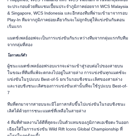
จะประกอบด้วยทีมแชมเปี้ยนประจำภูมิภาคย่อยจาก WCS Malaysia
& Singapore, WCS Indonesia และอีกสองทีมที่ผ่านเข้ามาจากรอบ
Play-In ทีมจากภูมิภาคย่อยเดียวกันจะไม่ถูกจับคู่ให้แข่งขันกันตอน
เริ่มแรก
แมตช์เพลย์ออฟจะเป็นการแข่งขันกันระหว่างทีมจากกลุ่มแรกกับทีม
จากกลุ่มที่สอง
โอกาสแก้ตัว
ผู้ชนะแมตช์เพลย์ออฟรอบแรกจะผ่านเข้าสู่รอบต่อไปของสายบน
ในขณะที่ทีมที่แพ้จะตกลงไปอยู่ในสายล่าง การแข่งขันทุกแมตช์จะ
แข่งขันในรูปแบบ Best-of-5 ยกเว้นรอบชิงชนะเลิศของสายล่าง
และรอบชิงชนะเลิศของการแข่งขันเท่านั้นที่จะใช้รูปแบบ Best-of-
7
ทีมที่ตกมาจากสายบนจะมีโอกาสกลับขึ้นไปแข่งขันในรอบชิงชนะ
เลิศได้ด้วยการชนะแมตช์ที่เหลือในสายล่าง
4 ทีมที่ทำผลงานได้ดีที่สุดจะเป็นตัวแทนของภูมิภาคเอเชียตะวันออก
เฉียงใต้ในการแข่งขัน Wild Rift Icons Global Championship ที่
ยุโรปในฤดูร้อนนี้!