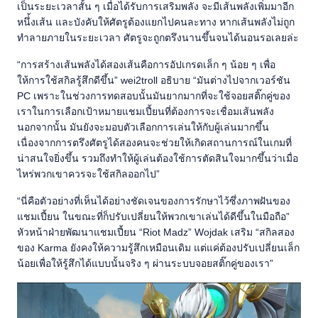
เป็นระยะเวลาสั้น ๆ เมื่อได้รับการเสริมพลัง จะมีเส้นพลังเพิ่มมาอีก
หนึ่้งเส้น และบังคับให้ศัตรูต้องแยกไปคนละทาง หากเส้นพลังไม่ถูก
ทำลายภายในระยะเวลา ศัตรูจะถูกตรึงนานขึ้นจนได้นอนรอเลยล่ะ
“การสร้างเส้นพลังได้สองเส้นคือการอัปเกรดเล็ก ๆ น้อย ๆ เพื่อ
ให้การใช้สกิลรู้สึกดีขึ้น” wei2troll อธิบาย “มันต่างไปจากเวอร์ชัน
PC เพราะในช่วงการทดสอบนั้นมันยากมากที่จะใช้จอยสติ๊กคู่ของ
เราในการเลือกเป้าหมายแชมเปี้ยนที่ต้องการจะเชื่อมเส้นพลัง
นอกจากนั้น มันยังจะมอบตัวเลือกการเล่นให้กับผู้เล่นมากขึ้น
เนื่องจากการตรึงศัตรูได้สองคนจะช่วยให้เกิดสถานการณ์ในเกมที่
น่าสนใจยิ่งขึ้น รวมถึงทำให้ผู้เล่นต้องใช้การตัดสินใจมากขึ้นว่าเมื่อ
ไหร่พวกเขาควรจะใช้สกิลออกไป”
“นี่คือตัวอย่างที่เห็นได้อย่างชัดเจนของการรักษาไว้ซึ่งภาพฝันของ
แชมเปี้ยน ในขณะที่ก็ปรับเปลี่ยนให้พวกเขาเล่นได้ดีขึ้นในมือถือ”
หัวหน้าฝ่ายพัฒนาแชมเปี้ยน “Riot Madz” Wojdak เสริม “สกิลสอง
ของ Karma ยังคงให้ความรู้สึกเหมือนเดิม แต่แค่ต้องปรับเปลี่ยนเล็ก
น้อยเพื่อให้รู้สึกได้แบบนั้นจริง ๆ ผ่านระบบจอยสติ๊กคู่ของเรา”