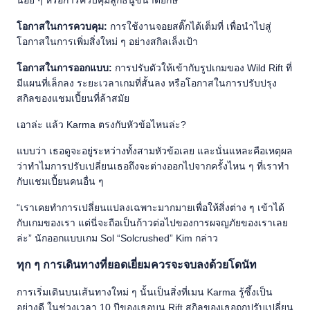
น้อย ๆ หรือการควบคุมลูกธนูขนาดยักษ์
โอกาสในการควบคุม:
การใช้งานจอยสติ๊กได้เต็มที่ เพื่อนำไปสู่
โอกาสในการเพิ่มสิ่งใหม่ ๆ อย่างสกิลเล็งเป้า
โอกาสในการออกแบบ:
การปรับตัวให้เข้ากับรูปเกมของ Wild Rift ที่
มีแผนที่เล็กลง ระยะเวลาเกมที่สั้นลง หรือโอกาสในการปรับปรุง
สกิลของแชมเปี้ยนที่ล้าสมัย
เอาล่ะ แล้ว Karma ตรงกับหัวข้อไหนล่ะ?
แบบว่า เธอดูจะอยู่ระหว่างทั้งสามหัวข้อเลย และนั่นแหละคือเหตุผล
ว่าทำไมการปรับเปลี่ยนเธอถึงจะต่างออกไปจากครั้งไหน ๆ ที่เราทำ
กับแชมเปี้ยนคนอื่น ๆ
“เราเคยทำการเปลี่ยนแปลงเฉพาะมากมายเพื่อให้สิ่งต่าง ๆ เข้าได้
กับเกมของเรา แต่นี่จะถือเป็นก้าวต่อไปของการผจญภัยของเราเลย
ล่ะ” นักออกแบบเกม Sol “Solcrushed” Kim กล่าว
ทุก ๆ การเดินทางที่ยอดเยี่ยมควรจะจบลงด้วยโดนัท
การเริ่มเดินบนเส้นทางใหม่ ๆ นั้นเป็นสิ่งที่เมน Karma รู้ซึ้งเป็น
อย่างดี ในช่วงเวลา 10 ปีของเธอบน Rift สกิลของเธอถูกปรับเปลี่ยน