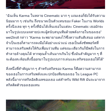
“ฉันเห็น Karma ในหลาย Cinematic มาก ๆ แถมเธอก็ยังได้รับความ
นิยมมาก ๆ เช่นกัน ถึงขนาดเป็นตัวแทนของ Faker ในงาน Worlds
ครั้งนึงเลย ทุก ๆ ครั้งที่ฉันได้เห็นเธอในแต่ละ Cinematic เธอมักจะ
มาในรูปแบบเมจสายปะทะผู้สนับสนุนทีมด้วยพลังภายในของเธอ”
wei2troll กล่าว “Karma จะพยายามคงไว้ซึ่งความสันติเสมอ แต่หาก
จำเป็นเธอก็สามารถลงมือได้อย่างแน่วแน่ เธอเป็นดั่งซัพพอร์ตที่
สามารถเสริมพลังให้กับเพื่อนร่วมทีม แต่ขณะเดียวกันก็มีพลังในการ
ทำลายล้างคุณได้ หากคุณล้ำเส้นมากเกินไป ซึ่งมันสำคัญมาก ๆ ที่
จะต้องสะท้อนสิ่งนี้ออกมาในรูปแบบการเล่นและสกิลของเธอให้ได้”
สิ่งหนึ่งที่สำคัญมาก ๆ สำหรับสกิลของ Karma ก็คือความสามารถ
ของเธอในการเสริมพลังและปกป้องทีมของเธอ ใน League PC
พลังนี้มาจากสกิลอัลติเมทของเธอ แต่สำหรับ Wild Rift มันจะมาจาก
สกิลติดตัวของเธอแทน