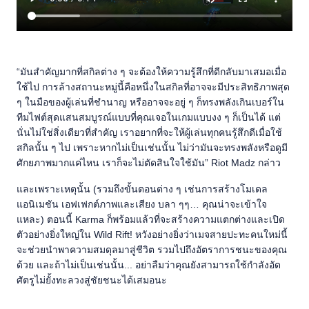
“มันสำคัญมากที่สกิลต่าง ๆ จะต้องให้ความรู้สึกที่ดีกลับมาเสมอเมื่อ
ใช้ไป การล้างสถานะหมู่นี้คือหนึ่งในสกิลที่อาจจะมีประสิทธิภาพสุด
ๆ ในมือของผู้เล่นที่ชำนาญ หรืออาจจะอยู่ ๆ ก็ทรงพลังเกินเบอร์ใน
ทีมไฟต์สุดแสนสมบูรณ์แบบที่คุณเจอในเกมแบบงง ๆ ก็เป็นได้ แต่
นั่นไม่ใช่สิ่งเดียวที่สำคัญ เราอยากที่จะให้ผู้เล่นทุกคนรู้สึกดีเมื่อใช้
สกิลนั้น ๆ ไป เพราะหากไม่เป็นเช่นนั้น ไม่ว่ามันจะทรงพลังหรือดูมี
ศักยภาพมากแค่ไหน เราก็จะไม่ตัดสินใจใช้มัน” Riot Madz กล่าว
และเพราะเหตุนั้น (รวมถึงขั้นตอนต่าง ๆ เช่นการสร้างโมเดล
แอนิเมชัน เอฟเฟกต์ภาพและเสียง บลา ๆๆ… คุณน่าจะเข้าใจ
แหละ) ตอนนี้ Karma ก็พร้อมแล้วที่จะสร้างความแตกต่างและเปิด
ตัวอย่างยิ่งใหญ่ใน Wild Rift! หวังอย่างยิ่งว่าเมจสายปะทะคนใหม่นี้
จะช่วยนำพาความสมดุลมาสู่ชีวิต รวมไปถึงอัตราการชนะของคุณ
ด้วย และถ้าไม่เป็นเช่นนั้น... อย่าลืมว่าคุณยังสามารถใช้กำลังอัด
ศัตรูไม่ยั้งทะลวงสู่ชัยชนะได้เสมอนะ