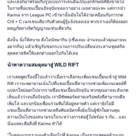
และเธอก็มาพร้อมกับรูปแบบการเล่นอันเป็นเอกลักษณ์ที่ยังขาดไป
ในรายชื่อแชมเปี้ยนปัจจุบันของเราอย่าง เมจสายปะทะ แต่การนำ
Karma จาก League PC เข้ามานั้นมันไม่ได้ง่ายเหมือนกับการกด
Crtl + C เฉกเช่นเดียวกับตัวตนผู้รู้แจ้งของเธอ พวกเราเองก็ต้องออก
ผจญภัยทางจิตวิญญาณเช่นเดียวกัน
ดังนั้น นั่งให้สบาย สั่งโดนัทมากิน (เชื่อเถอะ อ่านจบแล้วคุณอาจจะ
อยากกิน) แล้วเชิญรับชมกระบวนการปรับเปลี่ยนประสานชุดสกิล
สุดคลาสสิคให้แตกต่างออกไปกันได้เลย
นำพาความสมดุลมาสู่ WILD RIFT
เราเคยพูดเรื่องนี้ไปแล้วว่าเมื่อเราเลือกจะเพิ่มแชมเปี้ยนเข้าสู่ Wild
Rift เราจะพยายามเน้นไปที่แชมเปี้ยนที่สามารถช่วยเพิ่มเกมเพลย์ที่
แปลกใหม่ออกไปจากรายชื่อแชมเปี้ยนปัจจุบัน พวกคุณอาจจะสังเกต
เห็นแล้วว่าจนถึงปัจจุบัน เรามีซัพพอร์ตสายเสริมพลังที่สามารถฮีล
เพิ่มโล่ และปกป้องเพื่อนร่วมทีมได้อยู่หลายตัว แต่เรายังไม่มี
แชมเปี้ยนที่สามารถช่วยเหลือพันธมิตรทั้งยังเป็นผู้ชักใยควบคุม
ความเป็นไปของสนามรบในระหว่างการต่อสู้
ไปพร้อม ๆ กัน
... และ
นั่นแหละคือสิ่งที่ Karma ทำได้
“ในตอนแรกเรามองตัวเลือกไปที่ Karma เนื่องจากเหตุผลด้านเกม