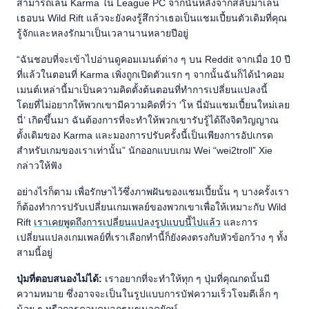
สามารถเล่น Karma ใน League PC จากนั้นหลังจากสลับมาเล่น
เธอบน Wild Rift แล้วจะยังคงรู้สึกว่าเธอเป็นแชมเปี้ยนตัวเดิมที่คุณ
รู้จักและหลงรักมาเป็นเวลานานหลายปีอยู่
“ฉันชอบที่จะเข้าไปอ่านดูคอมเมนต์ต่าง ๆ บน Reddit จากเมื่อ 10 ปี
ที่แล้วในตอนที่ Karma เพิ่งถูกเปิดตัวแรก ๆ จากนั้นฉันก็ได้นำคอม
เมนต์เหล่านี้มาเป็นความคิดตั้งต้นตอนที่ทำการเปลี่ยนแปลงนี้
โดยที่ไม่อยากให้พวกเขามีความคิดที่ว่า ‘โห นี่มันแชมเปี้ยนใหม่เลย
นี่’ เกิดขึ้นมา ฉันต้องการที่จะทำให้พวกเขารับรู้ได้ถึงจิตวิญญาณ
ดั้งเดิมของ Karma และมองการปรับครั้งนี้เป็นเพียงการอัปเกรด
สำหรับเกมของเราเท่านั้น” นักออกแบบเกม Wei “wei2troll” Xie
กล่าวให้ฟัง
อย่างไรก็ตาม เพื่อรักษาไว้ซึ่งภาพฝันของแชมเปี้ยนั้น ๆ บางครั้งเรา
ก็ต้องทำการปรับเปลี่ยนเกมเพลย์ของพวกเขาเพื่อให้เหมาะกับ Wild
Rift
เราเคยพูดถึงการเปลี่ยนแปลงรูปแบบนี้ไปแล้ว
และการ
เปลี่ยนแปลงเกมเพลย์ที่เราเลือกทำนี้ก็ยังคงตรงกับหัวข้อกว้าง ๆ ทั้ง
สามนี้อยู่
ปุ่มที่ตอบสนองไม่ได้:
เราอยากที่จะทำให้ทุก ๆ ปุ่มที่คุณกดนั้นมี
ความหมาย ซึ่งอาจจะเป็นในรูปแบบการบัฟความเร็วโจมตีเล็ก ๆ