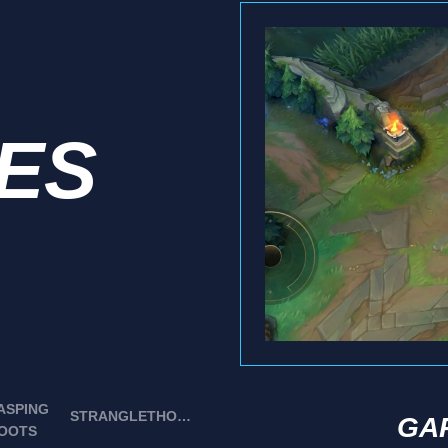
IES
ASPING
STRANGLETHORNS
GA
OOTS