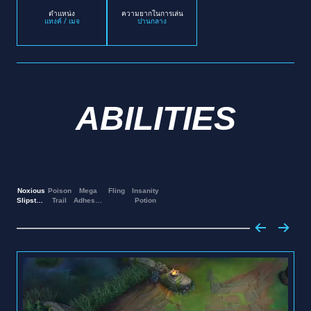
ตำแหน่ง
ความยากในการเล่น
แทงค์ / เมจ
ปานกลาง
ABILITIES
Noxious
Poison
Mega
Fling
Insanity
Slipstream
Trail
Adhesive
Potion