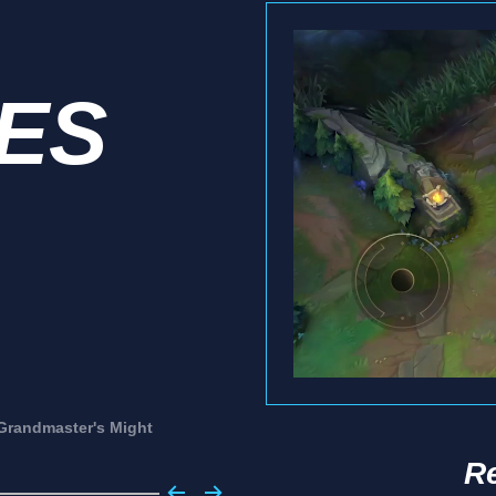
IES
Grandmaster's Might
Re