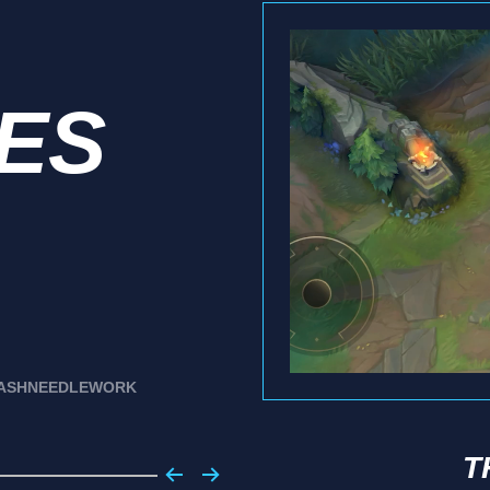
IES
LASH
NEEDLEWORK
T