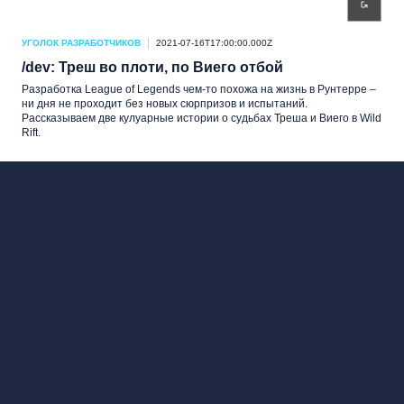
УГОЛОК РАЗРАБОТЧИКОВ
2021-07-16T17:00:00.000Z
/dev: Треш во плоти, по Виего отбой
Разработка League of Legends чем-то похожа на жизнь в Рунтерре –
ни дня не проходит без новых сюрпризов и испытаний.
Рассказываем две кулуарные истории о судьбах Треша и Виего в Wild
Rift.