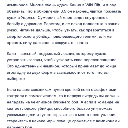
чемпионов! Многие очень ждали Каина в Wild Rift, и я рад
объявить, что в обновлении 3.5 он наконец явится пожинать
души в Ущелье. Сумеречный жнец ведет внутреннюю
борьбу с даркином Раастом, и ее исход полностью в ваших
руках. Читайте дальше, чтобы узнать, как превратиться в
смертоносного убийцу, повелевающего тенями, или же
принять силу даркинов и сокрушать врагов.
Каин – сильный, подвижный лесник, которому нужно
устраивать засады, чтобы ускорить свое перевоплощение.
Это единственный чемпион, который принимает до конца
игры одну из двух форм в зависимости от того, что вы
выберете.
Если вашим союзникам нужен крепкий воин с эффектами
контроля и самолечением, то в первую очередь вы должны
нападать на чемпионов ближнего боя. А если в команде не
хватает ловкого убийцы, способного быстро уничтожать
уязвимые цели и тут же скрываться с места преступления,
старайтесь в начале игры почаще сражаться с чемпионами
дальнего боя.