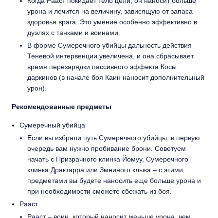
Когда Рааст покидает тело цели, он наносит больше
урона и лечится на величину, зависящую от запаса
здоровья врага. Это умение особенно эффективно в
дуэлях с танками и воинами.
В форме Сумеречного убийцы дальность действия
Теневой интервенции увеличена, и она сбрасывает
время перезарядки пассивного эффекта Косы
даркинов (в начале боя Каин наносит дополнительный
урон).
Рекомендованные предметы
Сумеречный убийца
Если вы избрали путь Сумеречного убийцы, в первую
очередь вам нужно пробивание брони. Советуем
начать с Призрачного клинка Йомуу, Сумеречного
клинка Драктарра или Змеиного клыка – с этими
предметами вы будете наносить еще больше урона и
при необходимости сможете сбежать из боя.
Рааст
Рааст – воин, который наносит меньше урона, чем