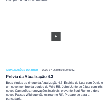
festa para o dia 25 de outubro!
ATUALIZAÇÕES DO JOGO
2023-07-05T04:00:00.000Z
Prévia da Atualização 4.3
Boas-vindas ao ringue da Atualização 4.3: Espírito de Luta com David e
um novo membro da equipe do Wild Rift: John! Junte-se à luta com três
novos Campeões, renovações incríveis, o evento Soul Fighter e dois
novos Passes Wild que vão estrear no Rift. Prepare-se para a
pancadaria!