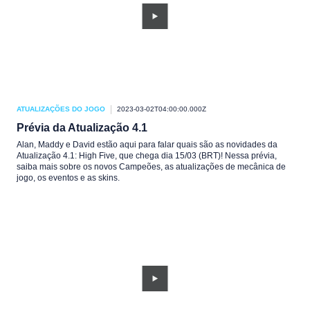
ATUALIZAÇÕES DO JOGO
2023-03-02T04:00:00.000Z
Prévia da Atualização 4.1
Alan, Maddy e David estão aqui para falar quais são as novidades da
Atualização 4.1: High Five, que chega dia 15/03 (BRT)! Nessa prévia,
saiba mais sobre os novos Campeões, as atualizações de mecânica de
jogo, os eventos e as skins.