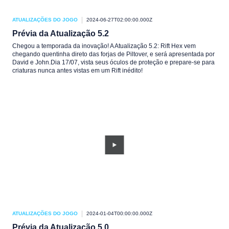
ATUALIZAÇÕES DO JOGO
2024-06-27T02:00:00.000Z
Prévia da Atualização 5.2
Chegou a temporada da inovação! A Atualização 5.2: Rift Hex vem
chegando quentinha direto das forjas de Piltover, e será apresentada por
David e John.Dia 17/07, vista seus óculos de proteção e prepare-se para
criaturas nunca antes vistas em um Rift inédito!
ATUALIZAÇÕES DO JOGO
2024-01-04T00:00:00.000Z
Prévia da Atualização 5.0