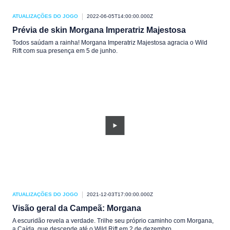
ATUALIZAÇÕES DO JOGO
2022-06-05T14:00:00.000Z
Prévia de skin Morgana Imperatriz Majestosa
Todos saúdam a rainha! Morgana Imperatriz Majestosa agracia o Wild
Rift com sua presença em 5 de junho.
ATUALIZAÇÕES DO JOGO
2021-12-03T17:00:00.000Z
Visão geral da Campeã: Morgana
A escuridão revela a verdade. Trilhe seu próprio caminho com Morgana,
a Caída, que descende até o Wild Rift em 2 de dezembro.