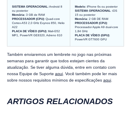
SISTEMA OPERACIONAL:
Android 8
Modelo:
iPhone 6s ou posterior
ou posterior
SISTEMA OPERACIONAL
: iOS
Memória:
3 GB de RAM
15 ou posterior
PROCESSADOR (CPU):
Quad-core
Memória:
2 GB DE RAM
Cortex-A53 2,0 GHz Exynos 850, Helio
PROCESSADOR (CPU):
A22
Processador Apple A9 dual-core
PLACA DE VÍDEO (GPU):
Mali-G52
1,84 GHz
MP1, PowerVR GE8320, Adreno 610
PLACA DE VÍDEO (GPU):
PowerVR GT7600 GPU
Também enviaremos um lembrete no jogo nas próximas
semanas para garantir que todos estejam cientes da
atualização. Se tiver alguma dúvida, entre em contato com
nossa Equipe de Suporte
aqui
. Você também pode ler mais
sobre nossos requisitos mínimos de especificações
aqui
.
ARTIGOS RELACIONADOS