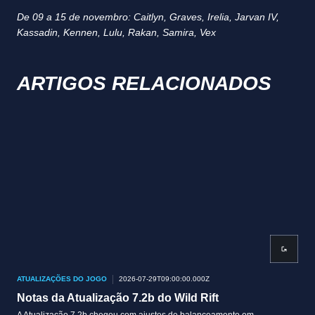
De 09 a 15 de novembro: Caitlyn, Graves, Irelia, Jarvan IV,
Kassadin, Kennen, Lulu, Rakan, Samira, Vex
ARTIGOS RELACIONADOS
ATUALIZAÇÕES DO JOGO
2026-07-29T09:00:00.000Z
ATU
Notas da Atualização 7.2b do Wild Rift
Not