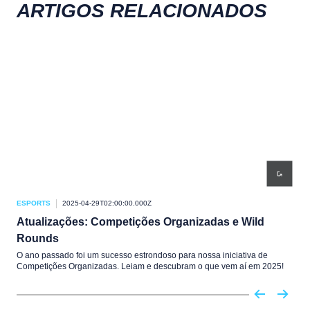
ARTIGOS RELACIONADOS
ESPORTS
2025-04-29T02:00:00.000Z
ESP
Atualizações: Competições Organizadas e Wild
Ne
Rounds
Este
Icon
O ano passado foi um sucesso estrondoso para nossa iniciativa de
Competições Organizadas. Leiam e descubram o que vem aí em 2025!