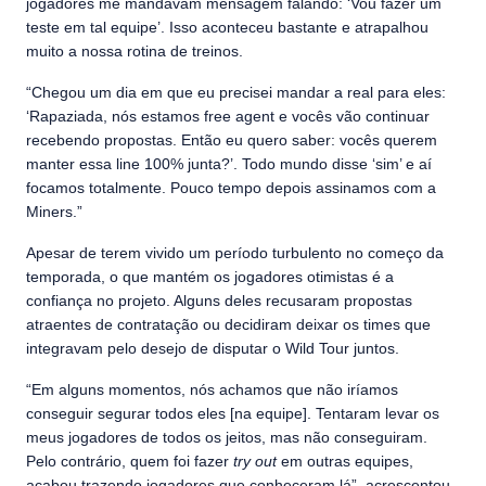
jogadores me mandavam mensagem falando: ‘Vou fazer um
teste em tal equipe’. Isso aconteceu bastante e atrapalhou
muito a nossa rotina de treinos.
“Chegou um dia em que eu precisei mandar a real para eles:
‘Rapaziada, nós estamos free agent e vocês vão continuar
recebendo propostas. Então eu quero saber: vocês querem
manter essa line 100% junta?’. Todo mundo disse ‘sim’ e aí
focamos totalmente. Pouco tempo depois assinamos com a
Miners.”
Apesar de terem vivido um período turbulento no começo da
temporada, o que mantém os jogadores otimistas é a
confiança no projeto. Alguns deles recusaram propostas
atraentes de contratação ou decidiram deixar os times que
integravam pelo desejo de disputar o Wild Tour juntos.
“Em alguns momentos, nós achamos que não iríamos
conseguir segurar todos eles [na equipe]. Tentaram levar os
meus jogadores de todos os jeitos, mas não conseguiram.
Pelo contrário, quem foi fazer
try out
em outras equipes,
acabou trazendo jogadores que conheceram lá”, acrescentou