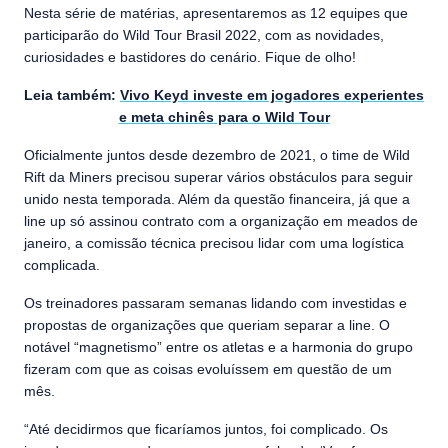
Nesta série de matérias, apresentaremos as 12 equipes que
participarão do Wild Tour Brasil 2022, com as novidades,
curiosidades e bastidores do cenário. Fique de olho!
Leia também:
Vivo Keyd investe em jogadores experientes
e meta chinês para o Wild Tour
Oficialmente juntos desde dezembro de 2021, o time de Wild
Rift da Miners precisou superar vários obstáculos para seguir
unido nesta temporada. Além da questão financeira, já que a
line up só assinou contrato com a organização em meados de
janeiro, a comissão técnica precisou lidar com uma logística
complicada.
Os treinadores passaram semanas lidando com investidas e
propostas de organizações que queriam separar a line. O
notável “magnetismo” entre os atletas e a harmonia do grupo
fizeram com que as coisas evoluíssem em questão de um
mês.
“Até decidirmos que ficaríamos juntos, foi complicado. Os