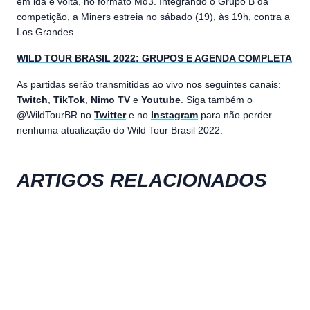
em ida e volta, no formato Md3. Integrando o Grupo B da
competição, a Miners estreia no sábado (19), às 19h, contra a
Los Grandes.
WILD TOUR BRASIL 2022: GRUPOS E AGENDA COMPLETA
As partidas serão transmitidas ao vivo nos seguintes canais:
Twitch
,
TikTok
,
Nimo TV
e
Youtube
. Siga também o
@WildTourBR no
Twitter
e no
Instagram
para não perder
nenhuma atualização do Wild Tour Brasil 2022.
ARTIGOS RELACIONADOS