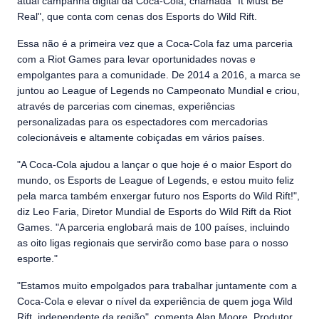
atual campanha digital da Coca-Cola, chamada "It Must Be
Real", que conta com cenas dos Esports do Wild Rift.
Essa não é a primeira vez que a Coca-Cola faz uma parceria
com a Riot Games para levar oportunidades novas e
empolgantes para a comunidade. De 2014 a 2016, a marca se
juntou ao League of Legends no Campeonato Mundial e criou,
através de parcerias com cinemas, experiências
personalizadas para os espectadores com mercadorias
colecionáveis e altamente cobiçadas em vários países.
"A Coca-Cola ajudou a lançar o que hoje é o maior Esport do
mundo, os Esports de League of Legends, e estou muito feliz
pela marca também enxergar futuro nos Esports do Wild Rift!",
diz Leo Faria, Diretor Mundial de Esports do Wild Rift da Riot
Games. "A parceria englobará mais de 100 países, incluindo
as oito ligas regionais que servirão como base para o nosso
esporte."
"Estamos muito empolgados para trabalhar juntamente com a
Coca-Cola e elevar o nível da experiência de quem joga Wild
Rift, independente da região", comenta Alan Moore, Produtor