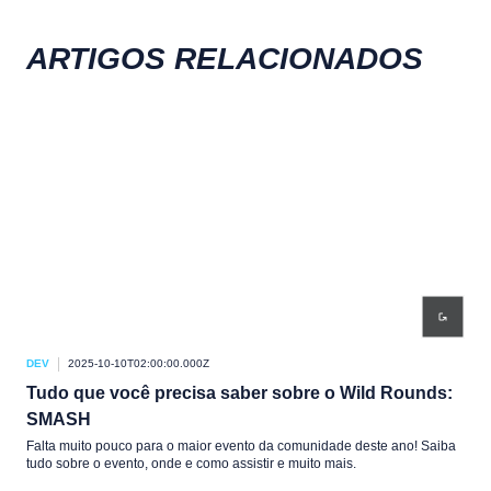
ARTIGOS RELACIONADOS
DEV
2025-10-10T02:00:00.000Z
DEV
Tudo que você precisa saber sobre o Wild Rounds:
O W
SMASH
O Wi
Saib
Falta muito pouco para o maior evento da comunidade deste ano! Saiba
Leag
tudo sobre o evento, onde e como assistir e muito mais.