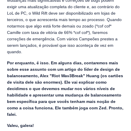
Mudanças mais significativas e correções de bugs podem
exigir uma atualização completa do cliente e, ao contrário do
LoL de PC, o Wild Rift deve ser disponibilizado em lojas de
terceiros, o que acrescenta mais tempo ao processo. Quando
notarmos que algo está forte demais ou zoado (*cof cof*
Camille com taxa de vitória de 66% *cof cof*), faremos
correções de emergência. Com vários Campeões prestes a
serem lançados, é provável que isso aconteça de vez em
quando.
Por enquanto, é isso. Em alguns dias, contaremos mais
sobre esse assunto com um artigo do líder de design de
balanceamento, Alex "Riot Wav3Break" Huang (os cartões
de visita dele são enormes). Ele vai explicar como
decidimos o que devemos mudar nos vários níveis de
habilidade e apresentar uma mudança de balanceamento
bem específica para que vocês tenham mais noção de
como a coisa funciona. Ele também joga com Zed. Pronto,
falei.
Valeu, galera!