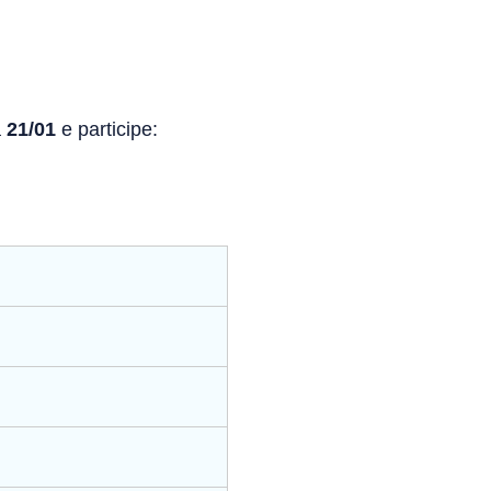
a
21/01
e participe: