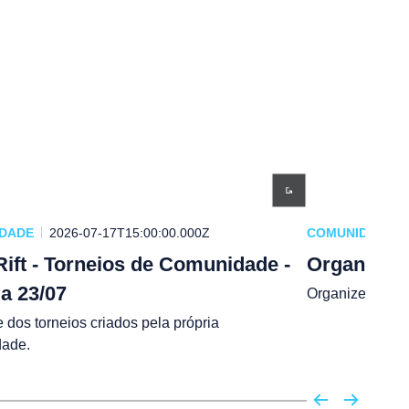
DADE
2026-07-17T15:00:00.000Z
COMUNIDADE
Rift - Torneios de Comunidade -
Organize T
 a 23/07
Organize Torne
e dos torneios criados pela própria
ade.