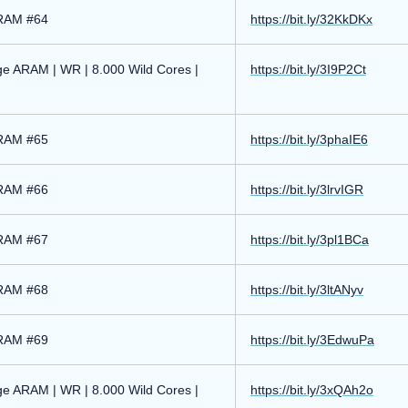
ARAM #64
https://bit.ly/32KkDKx
ge ARAM | WR | 8.000 Wild Cores |
https://bit.ly/3I9P2Ct
ARAM #65
https://bit.ly/3phaIE6
ARAM #66
https://bit.ly/3lrvIGR
ARAM #67
https://bit.ly/3pl1BCa
ARAM #68
https://bit.ly/3ltANyv
ARAM #69
https://bit.ly/3EdwuPa
ge ARAM | WR | 8.000 Wild Cores |
https://bit.ly/3xQAh2o