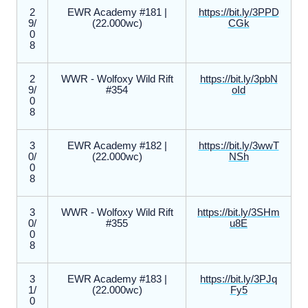
2
EWR Academy #181 |
https://bit.ly/3PPD
9/
(22.000wc)
CGk
0
8
2
WWR - Wolfoxy Wild Rift
https://bit.ly/3pbN
9/
#354
oId
0
8
3
EWR Academy #182 |
https://bit.ly/3wwT
0/
(22.000wc)
NSh
0
8
3
WWR - Wolfoxy Wild Rift
https://bit.ly/3SHm
0/
#355
u8E
0
8
3
EWR Academy #183 |
https://bit.ly/3PJq
1/
(22.000wc)
Fy5
0