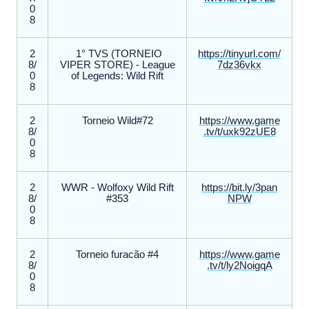
0
8
2
​ 1° TVS (TORNEIO
https://tinyurl.com/
8/
VIPER STORE) - League
7dz36vkx
0
of Legends: Wild Rift
8
2
Torneio Wild#72
https://www.game
8/
.tv/t/uxk92zUE8
0
8
2
WWR - Wolfoxy Wild Rift
https://bit.ly/3pan
8/
#353
NPW
0
8
2
Torneio furacão #4
https://www.game
8/
.tv/t/ly2NoigqA
0
8