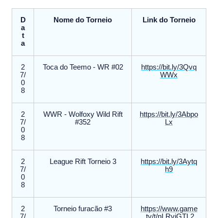
D
Nome do Torneio
Link do Torneio
a
t
a
2
Toca do Teemo - WR #02
https://bit.ly/3Qvq
7/
WWx
0
8
2
WWR - Wolfoxy Wild Rift
https://bit.ly/3Abpo
7/
#352
Lx
0
8
2
League Rift Torneio 3
https://bit.ly/3Aytq
7/
h9
0
8
2
Torneio furacão #3
https://www.game
7/
.tv/t/nLRvjGTL2