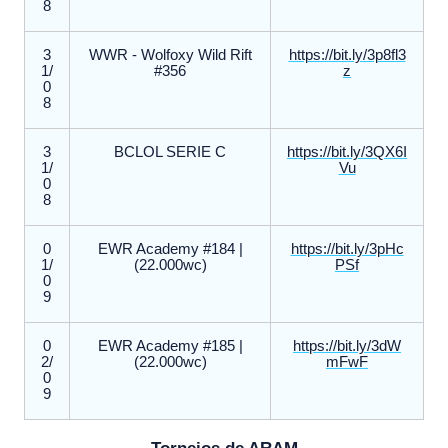
8
3
WWR - Wolfoxy Wild Rift
https://bit.ly/3p8fl3
1/
#356
z
0
8
3
BCLOL SERIE C
https://bit.ly/3QX6I
1/
Vu
0
8
0
EWR Academy #184 |
https://bit.ly/3pHc
1/
(22.000wc)
PSf
0
9
0
EWR Academy #185 |
https://bit.ly/3dW
2/
(22.000wc)
mFwF
0
9