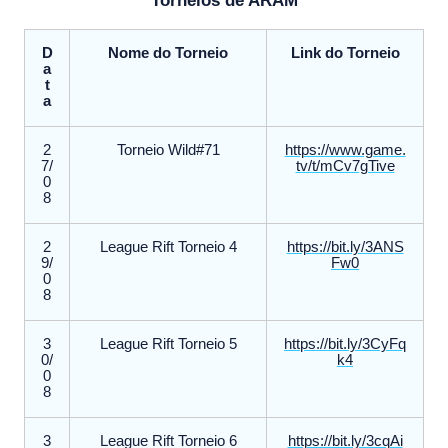
Torneios de ARAM
D
Nome do Torneio
Link do Torneio
a
t
a
2
Torneio Wild#71
https://www.game.
7/
tv/t/mCv7gTive
0
8
2
League Rift Torneio 4
https://bit.ly/3ANS
9/
Fw0
0
8
3
League Rift Torneio 5
https://bit.ly/3CyFq
0/
k4
0
8
3
League Rift Torneio 6
https://bit.ly/3cqAi