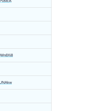
3P0stcA
H9Wn8Xi8
fKUNAkw