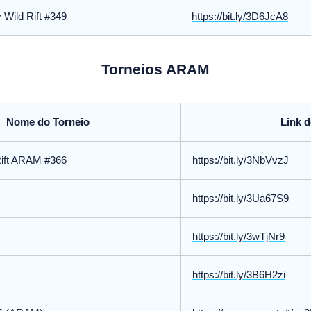
Wild Rift #349
https://bit.ly/3D6JcA8
Torneios ARAM
Nome do Torneio
Link d
Rift ARAM #366
https://bit.ly/3NbVvzJ
https://bit.ly/3Ua67S9
https://bit.ly/3wTjNr9
https://bit.ly/3B6H2zi