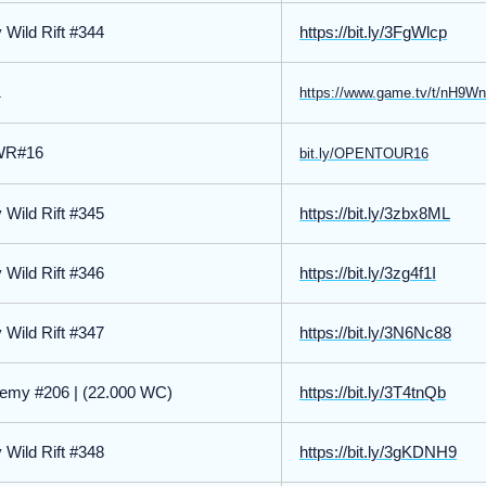
Wild Rift #344
https://bit.ly/3FgWlcp
1
https://www.game.tv/t/nH9W
WR#16
bit.ly/OPENTOUR16
Wild Rift #345
https://bit.ly/3zbx8ML
Wild Rift #346
https://bit.ly/3zg4f1I
Wild Rift #347
https://bit.ly/3N6Nc88
demy #206 | (22.000 WC)
https://bit.ly/3T4tnQb
Wild Rift #348
https://bit.ly/3gKDNH9