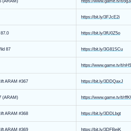
36 (ARAM)
https://www.game.tv/t/og
https://bit.ly/3FJcE2i
 87.0
https://bit.ly/3fU0Z5o
ild 87
https://bit.ly/3G81SCu
https://www.game.tv/t/n
Rift ARAM #367
https://bit.ly/3DDQaxJ
37 (ARAM)
https://www.game.tv/t/rf
Rift ARAM #368
https://bit.ly/3DDLbgt
Rift ARAM #369
https://bit.ly/3DFBeiK