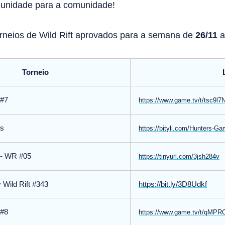
munidade para a comunidade!
Torneios de Wild Rift aprovados para a semana de
26/11
Torneio
o#7
https://www.game.tv/t/tsc9l
os
https://bityli.com/Hunters-G
 - WR #05
https://tinyurl.com/3jsh284v
Wild Rift #343
https://bit.ly/3D8Udkf
o#8
https://www.game.tv/t/qMP