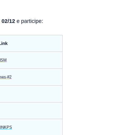
a
02/12
e participe:
Link
7NSM
ames-#2
RONKPS