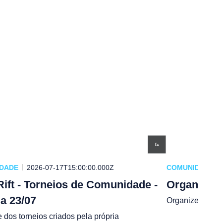
DADE
2026-07-17T15:00:00.000Z
COMUNIDADE
Rift - Torneios de Comunidade -
Organize T
 a 23/07
Organize Torne
e dos torneios criados pela própria