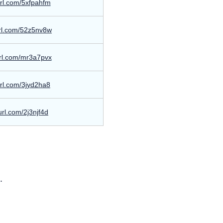
yurl.com/5xfpahfm
yurl.com/52z5nv8w
yurl.com/mr3a7pvx
yurl.com/3jyd2ha8
yurl.com/2j3njf4d
.