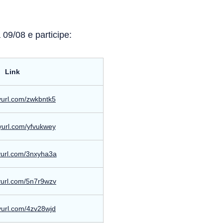
09/08 e participe:
Link
nyurl.com/zwkbntk5
nyurl.com/yfvukwey
nyurl.com/3nxyha3a
nyurl.com/5n7r9wzv
nyurl.com/4zv28wjd