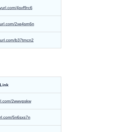
inyurl.com/4svf9rc6
nyurl.com/2xe4sm6n
nyurl.com/b37tmcn2
Link
yurl.com/2wwvpskw
yurl.com/5n6sxs7n