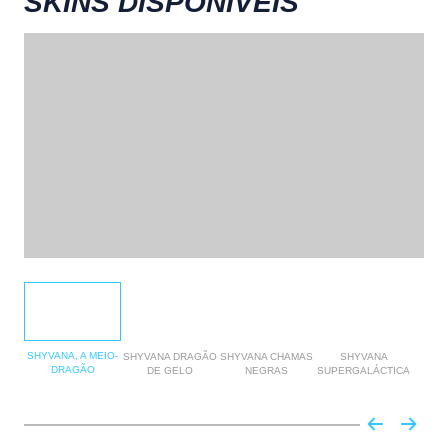
SKINS DISPONÍVEIS
SHYVANA, A MEIO-
SHYVANA DRAGÃO
SHYVANA CHAMAS
SHYVANA
S
DRAGÃO
DE GELO
NEGRAS
SUPERGALÁCTICA
DE