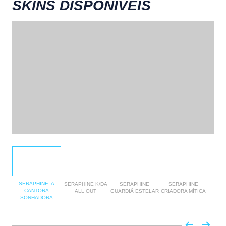
SKINS DISPONÍVEIS
SERAPHINE, A
SERAPHINE K/DA
SERAPHINE
SERAPHINE
SE
CANTORA
ALL OUT
GUARDIÃ ESTELAR
CRIADORA MÍTICA
CA
SONHADORA
O