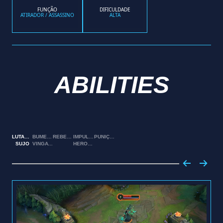
FUNÇÃO
DIFICULDADE
ATIRADOR / ASSASSINO
ALTA
ABILITIES
LUTANDO
BUMERANGUE
REBELDIA
IMPULSO
PUNIÇÃO
SUJO
VINGATIVO
HEROICO