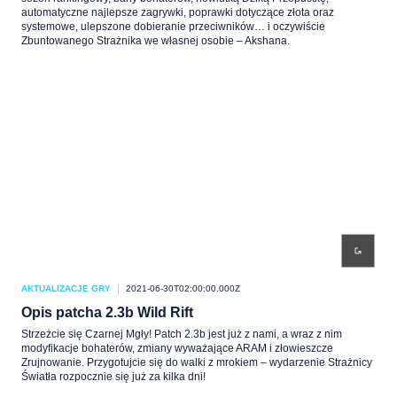
automatyczne najlepsze zagrywki, poprawki dotyczące złota oraz
systemowe, ulepszone dobieranie przeciwników… i oczywiście
Zbuntowanego Strażnika we własnej osobie – Akshana.
AKTUALIZACJE GRY
2021-06-30T02:00:00.000Z
Opis patcha 2.3b Wild Rift
Strzeżcie się Czarnej Mgły! Patch 2.3b jest już z nami, a wraz z nim
modyfikacje bohaterów, zmiany wyważające ARAM i złowieszcze
Zrujnowanie. Przygotujcie się do walki z mrokiem – wydarzenie Strażnicy
Światła rozpocznie się już za kilka dni!