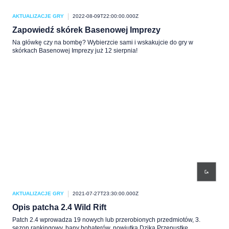
AKTUALIZACJE GRY
2022-08-09T22:00:00.000Z
Zapowiedź skórek Basenowej Imprezy
Na główkę czy na bombę? Wybierzcie sami i wskakujcie do gry w
skórkach Basenowej Imprezy już 12 sierpnia!
AKTUALIZACJE GRY
2021-07-27T23:30:00.000Z
Opis patcha 2.4 Wild Rift
Patch 2.4 wprowadza 19 nowych lub przerobionych przedmiotów, 3.
sezon rankingowy, bany bohaterów, nowiutką Dziką Przepustkę,