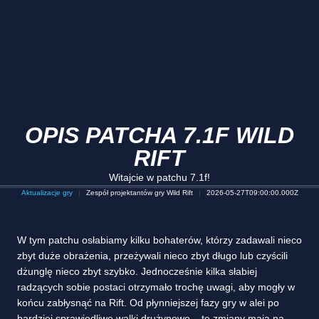
OPIS PATCHA 7.1F WILD
RIFT
Witajcie w patchu 7.1f!
Aktualizacje gry
Zespół projektantów gry Wild Rift
2026-05-27T09:00:00.000Z
W tym patchu osłabiamy kilku bohaterów, którzy zadawali nieco
zbyt duże obrażenia, przeżywali nieco zbyt długo lub czyścili
dżunglę nieco zbyt szybko. Jednocześnie kilka słabiej
radzących sobie postaci otrzymało trochę uwagi, aby mogły w
końcu zabłysnąć na Rift. Od płynniejszej fazy gry w alei po
bardziej sprawiedliwe walki drużynowe – te zmiany mają na