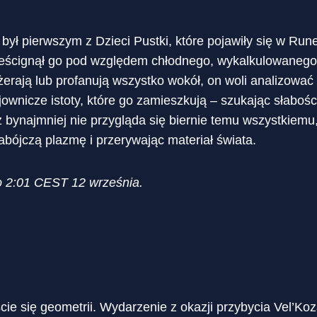
był pierwszym z Dzieci Pustki, które pojawiły się w Run
ześcignął go pod względem chłodnego, wykalkulowanego 
erają lub profanują wszystko wokół, on woli analizować
ownicze istoty, które go zamieszkują – szukając słabośc
 bynajmniej nie przygląda się biernie temu wszystkiemu
zabójczą plazmę i przerywając materiał świata.
o 2:01 CEST 12 września.
cie się geometrii. Wydarzenie z okazji przybycia Vel’Koza