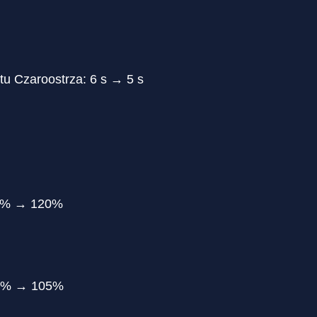
tu Czaroostrza: 6 s → 5 s
15% → 120%
00% → 105%