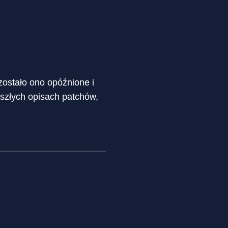
ostało ono opóźnione i
yszłych opisach patchów,