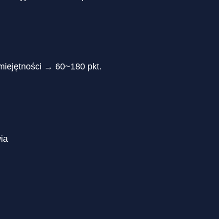
iejętności → 60~180 pkt.
ia