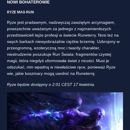
NOWI BOHATEROWIE
RYZE MAG RUN
Ryze jest pradawnym, nadzwyczaj zawziętym arcymagiem,
powszechnie uważanym za jednego z najznamienitszych
przedstawicieli tejże profesji w świecie Runeterry. Nosi też na
swych barkach niewyobrażalnie ciężkie brzemię. Uzbrojony w
przeogromną, ezoteryczną moc i twardy charakter,
niestrudzenie poszukuje Run Świata: fragmentów czystej
magii, która niegdyś uformowała świat z nicości. Musi je
odszukać, nim wpadną w niewłaściwe ręce, ponieważ Ryze
wie, jakie koszmary mogą uwolnić na Runeterrę.
Ryze będzie dostępny o 2:01 CEST 17 kwietnia.