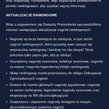
oraz Wspaniały Tryndamere, więc wypatrujcie powiadomień w
portalu rankingowym, aby uzyskać więcej informacji.
AKTUALIZACJE RANKINGOWE
Wraz z pojawieniem się Gwiazdy Pretendenta wprowadziliśmy
również następujące aktualizacje nagród rankingowych:
Nagrody są teraz łatwiejsze do zdobycia, w tym skórki
nagród rankingowych, które pozwolą wam cieszyć się
wspinaczką rankingową i bardziej na niej skupić! Teraz
potrzeba tylko pięciu gier, aby je zdobyć.
Usunęliśmy nagrody sezonowe, kolekcje sezonowe, nagrody
za awans i nagrody legendarnej kolejki rankingowej.
Sklep rankingowy został przeniesiony do sklepu Odkupienia
Zgromadzonych Legend.
Dodano do trybów głównych nagrody tygodniowe, nagrody
za sezon rankingowy, legendarne nagrody sezonowe oraz
ekspedycję na Rift dla początkujących.
Zwiększono i ulepszono nagrody dostępne w nowym,
skonsolidowanym systemie nagród.