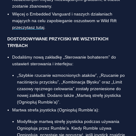
zostanie zbanowany.
Więcej o Embedded Vanguard i naszych działaniach
mających na celu zapobieganie oszustwom w Wild Rift
przeczytasz tutaj
.
DOSTOSOWYWANE PRZYCISKI WE WSZYSTKICH
TRYBACH
Dodaliśmy nową zakładkę „Sterowanie bohaterem” do
ustawień sterowania i interfejsu:
„Szybkie rzucanie wzmocnionych ataków”, „Rzucanie po
naciśnięciu przycisku”, „Kombinacja Błysku” oraz „Limit
czasowy ręcznego celowania” zostały przeniesione do
nowej zakładki. Dodano także „Martwą strefę joysticka
(Ogniopluj Rumble’a)”.
Martwa strefa joysticka (Ogniopluj Rumble’a):
Modyfikuje martwą strefę joysticka podczas używania
Ogniopluja przez Rumble’a. Kiedy Rumble używa
Ogniopluja, przestaje się poruszać, jeśli joystick znajdzie