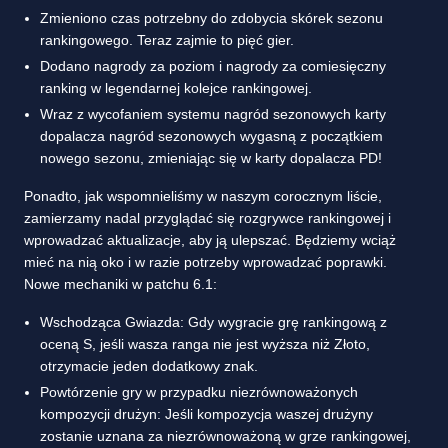
Zmieniono czas potrzebny do zdobycia skórek sezonu
rankingowego. Teraz zajmie to pięć gier.
Dodano nagrody za poziom i nagrody za comiesięczny
ranking w legendarnej kolejce rankingowej.
Wraz z wycofaniem systemu nagród sezonowych karty
dopalacza nagród sezonowych wygasną z początkiem
nowego sezonu, zmieniając się w karty dopalacza PD!
Ponadto, jak wspomnieliśmy w naszym corocznym liście,
zamierzamy nadal przyglądać się rozgrywce rankingowej i
wprowadzać aktualizacje, aby ją ulepszać. Będziemy wciąż
mieć na nią oko i w razie potrzeby wprowadzać poprawki.
Nowe mechaniki w patchu 6.1:
Wschodząca Gwiazda: Gdy wygracie grę rankingową z
oceną S, jeśli wasza ranga nie jest wyższa niż Złoto,
otrzymacie jeden dodatkowy znak.
Powtórzenie gry w przypadku niezrównoważonych
kompozycji drużyn: Jeśli kompozycja waszej drużyny
zostanie uznana za niezrównoważoną w grze rankingowej,