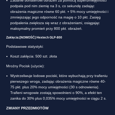
Zadanie bohaterowi obrażeń za pomocą superumiejętności
podpala pod nim ziemię na 3 s, co sekundę zadając
obrażenia magiczne równe 60 pkt. + 5% mocy umiejętności i
zmniejszając jego odporność na magię o 10 pkt. Zasięg
podpalenia zwiększa się wraz z obrażeniami, osiągając
maksymalny promień przy 800 pkt. obrażeń.
Zaklęcia:[NOWOŚĆ] Hextech GLP-800
Podstawowe statystyki:
Koszt zaklęcia: 500 szt. złota
Mroźny Pocisk (użycie):
Wystrzeliwuje lodowe pociski, które wybuchają przy trafieniu
pierwszego wroga, zadając obrażenia magiczne równe 40-
75 pkt. plus 20% mocy umiejętności (30 s odnowienia).
Trafieni wrogowie zostają spowolnieni o 90%, a efekt ten
zanika do 30% plus 0,035% mocy umiejętności w ciągu 2 s.
ZMIANY PRZEDMIOTÓW