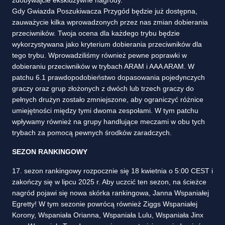
zdobywajcie ekskluzywne nagrody.
Gdy Gwiazda Poszukiwacza Przygód będzie już dostępna,
zauważycie kilka wprowadzonych przez nas zmian dobierania
przeciwników. Twoja ocena dla każdego trybu będzie
wykorzystywana jako kryterium dobierania przeciwników dla
tego trybu. Wprowadziliśmy również pewne poprawki w
dobieraniu przeciwników w trybach ARAM i AAA ARAM. W
patchu 6.1 prawdopodobieństwo dopasowania pojedynczych
graczy oraz grup złożonych z dwóch lub trzech graczy do
pełnych drużyn zostało zmniejszone, aby ograniczyć różnice
umiejętności między tymi dwoma zespołami. W tym patchu
wpływamy również na grupy handlujące meczami w obu tych
trybach za pomocą pewnych środków zaradczych.
SEZON RANKINGOWY
17. sezon rankingowy rozpocznie się 18 kwietnia o 5:00 CEST i
zakończy się w lipcu 2025 r. Aby uczcić ten sezon, na ścieżce
nagród pojawi się nowa skórka rankingowa, Janna Wspaniałej
Egretty! W tym sezonie powrócą również Ziggs Wspaniałej
Korony, Wspaniała Orianna, Wspaniała Lulu, Wspaniała Jinx