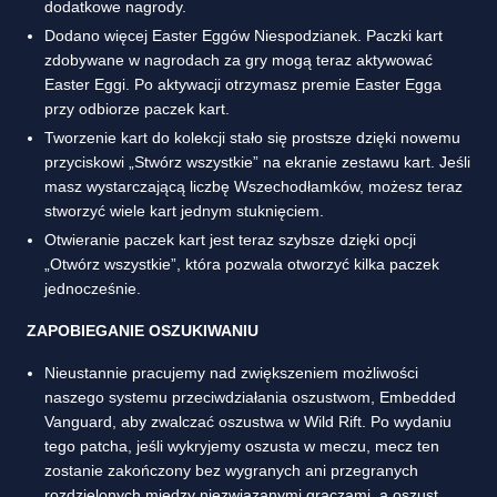
dodatkowe nagrody.
Dodano więcej Easter Eggów Niespodzianek. Paczki kart
zdobywane w nagrodach za gry mogą teraz aktywować
Easter Eggi. Po aktywacji otrzymasz premie Easter Egga
przy odbiorze paczek kart.
Tworzenie kart do kolekcji stało się prostsze dzięki nowemu
przyciskowi „Stwórz wszystkie” na ekranie zestawu kart. Jeśli
masz wystarczającą liczbę Wszechodłamków, możesz teraz
stworzyć wiele kart jednym stuknięciem.
Otwieranie paczek kart jest teraz szybsze dzięki opcji
„Otwórz wszystkie”, która pozwala otworzyć kilka paczek
jednocześnie.
ZAPOBIEGANIE OSZUKIWANIU
Nieustannie pracujemy nad zwiększeniem możliwości
naszego systemu przeciwdziałania oszustwom, Embedded
Vanguard, aby zwalczać oszustwa w Wild Rift. Po wydaniu
tego patcha, jeśli wykryjemy oszusta w meczu, mecz ten
zostanie zakończony bez wygranych ani przegranych
rozdzielonych między niezwiązanymi graczami, a oszust