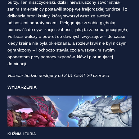
burzy. Ten niszczycielski, dziki i niewzruszony stwór istniał,
zanim śmiertelnicy postawili stopę we freljordzkiej tundrze, i z
dzikością broni krainy, którą stworzył wraz ze swoimi
półboskimi pobratymcami. Pielęgnując w sobie głęboką
nienawiść do cywilizacji i słabości, jaką ta za sobą pociągnęła,
Volibear walczy o powrót do dawnych zwyczajów – do czasu,
kiedy kraina nie była okiełznana, a rozlew krwi nie był niczym
ograniczony – i ochoczo stawia czoła wszystkim swoim
oponentom przy pomocy szponów, kłów i piorunującej
dominacji.
Volibear będzie dostępny od 2:01 CEST 20 czerwca.
WYDARZENIA
KUŹNIA I FURIA