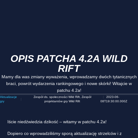
OPIS PATCHA 4.2A WILD
RIFT
Mamy dla was zmiany wyważenia, wprowadzamy dwóch tytanicznych
braci, powrót wydarzenia rankingowego i nowe skórki! Witajcie w
patchu 4.2a!
Aktualizacje
Zespół ds. społeczności Wild Rift, Zespół
2023-06-
gry
projektantów gry Wild Rift
08T19:30:00.000Z
Iście
niedźwiedzia
dzikość – witamy w patchu 4.2a!
Dopiero co wprowadziliśmy sporą aktualizację strzelców i z