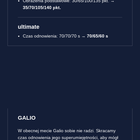
Obrażenia podstawowe: 30/65/100/135 pkt. →
35/70/105/140 pkt.
ultimate
Czas odnowienia: 70/70/70 s →
70/65/60 s
GALIO
W obecnej mecie Galio sobie nie radzi. Skracamy
czas odnowienia jego superumiejętności, aby mógł