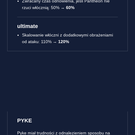
Zwracany czas odnowienia, jeśli Pantheon nie
rzuci włócznią: 50% →
60%
ultimate
Skalowanie włóczni z dodatkowymi obrażeniami
od ataku: 110% →
120%
PYKE
Pyke miał trudności z odnalezieniem sposobu na