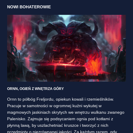
NOWI BOHATEROWIE
ORNN, OGIEŃ Z WNĘTRZA GÓRY
Ornn to półbóg Freljordu, opiekun kowali i rzemieślników.
Pracuje w samotności w ogromnej kuźni wykutej w
magmowych jaskiniach skrytych we wnętrzu wulkanu zwanego
Palenisko. Zajmuje się podsycaniem ognia pod kotłami z
płynną lawą, by uszlachetniać kruszce i tworzyć z nich
przedmioty o niezrównanej jakości. Za każdym razem, gdy