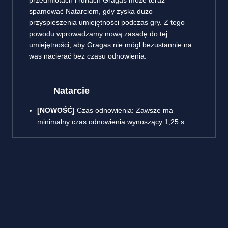
przedmiotach i runach Gragas może teraz
spamować Natarciem, gdy zyska dużo
przyspieszenia umiejętności podczas gry. Z tego
powodu wprowadzamy nową zasadę do tej
umiejętności, aby Gragas nie mógł bezustannie na
was nacierać bez czasu odnowienia.
Natarcie
[NOWOŚĆ]
Czas odnowienia: Zawsze ma
minimalny czas odnowienia wynoszący 1,25 s.