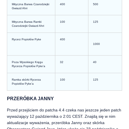
Mityczna Barwa Czarodziejki
400
500
Gwiazd Ahri
Mityczna Barwa Ramki
100
125
Czarodziejki Gwiazd Ahri
Rycerz Popiołów Pyke
400
1000
Poza Wysokiego Kręgu
32
40
Rycerza Popiołów Pyke’a
Ramka skórki Rycerza
100
125
Popiołów Pyke’a
PRZERÓBKA JANNY
Przed przejściem do patcha 4.4 czeka nas jeszcze jeden patch
wyważający 12 października o 2:01 CEST. Znajdą się w nim
aktualizacje wyważenia, przeróbka Janny
oraz skórka