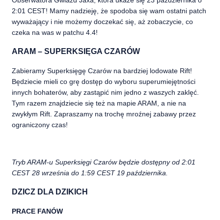
Obserwatora Gwiazd Jaxa, która ukaże się 23 października o
2:01 CEST!
Mamy nadzieję, że spodoba się wam ostatni patch
wyważający i nie możemy doczekać się, aż zobaczycie, co
czeka na was w patchu 4.4!
ARAM – SUPERKSIĘGA CZARÓW
Zabieramy Superksięgę Czarów na bardziej lodowate Rift!
Będziecie mieli co grę dostęp do wyboru superumiejętności
innych bohaterów, aby zastąpić nim jedno z waszych zaklęć.
Tym razem znajdziecie się też na mapie ARAM, a nie na
zwykłym Rift. Zapraszamy na trochę mroźnej zabawy przez
ograniczony czas!
Tryb ARAM-u Superksięgi Czarów będzie dostępny od 2:01
CEST 28 września do 1:59 CEST 19 października.
DZICZ DLA DZIKICH
PRACE FANÓW