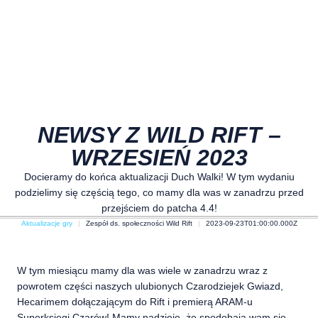
NEWSY Z WILD RIFT –
WRZESIEŃ 2023
Docieramy do końca aktualizacji Duch Walki! W tym wydaniu
podzielimy się częścią tego, co mamy dla was w zanadrzu przed
przejściem do patcha 4.4!
Aktualizacje gry
Zespół ds. społeczności Wild Rift
2023-09-23T01:00:00.000Z
W tym miesiącu mamy dla was wiele w zanadrzu wraz z
powrotem części naszych ulubionych Czarodziejek Gwiazd,
Hecarimem dołączającym do Rift i premierą ARAM-u
Superksięgi Czarów! Mamy nadzieję, że spodobają wam się