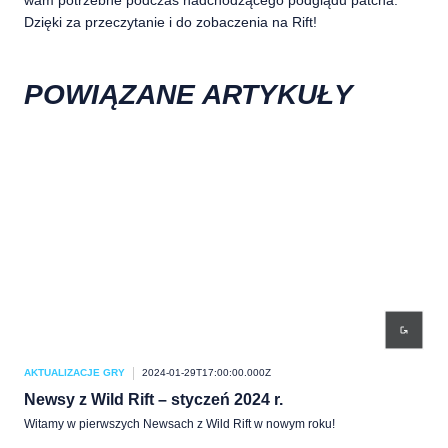
wam potrzebne podczas nadchodzącego podglądu patcha.
Dzięki za przeczytanie i do zobaczenia na Rift!
POWIĄZANE ARTYKUŁY
AKTUALIZACJE GRY
2024-01-29T17:00:00.000Z
AKT
Newsy z Wild Rift – styczeń 2024 r.
Obc
Witamy w pierwszych Newsach z Wild Rift w nowym roku!
Szyk
docz