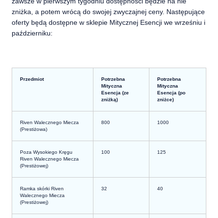
zawsze w pierwszym tygodniu dostępności będzie na nie
zniżka, a potem wrócą do swojej zwyczajnej ceny. Następujące
oferty będą dostępne w sklepie Mitycznej Esencji we wrześniu i
październiku:
Przedmiot
Potrzebna
Potrzebna
Mityczna
Mityczna
Esencja (ze
Esencja (po
zniżką)
zniżce)
Riven Walecznego Miecza
800
1000
(Prestiżowa)
Poza Wysokiego Kręgu
100
125
Riven Walecznego Miecza
(Prestiżowej)
Ramka skórki Riven
32
40
Walecznego Miecza
(Prestiżowej)