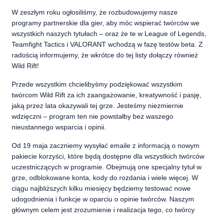
W zeszłym roku ogłosiliśmy, że rozbudowujemy nasze
programy partnerskie dla gier, aby móc wspierać twórców we
wszystkich naszych tytułach – oraz że te w League of Legends,
Teamfight Tactics i VALORANT wchodzą w fazę testów beta. Z
radością informujemy, że wkrótce do tej listy dołączy również
Wild Rift!
Przede wszystkim chcielibyśmy podziękować wszystkim
twórcom Wild Rift za ich zaangażowanie, kreatywność i pasję,
jaką przez lata okazywali tej grze. Jesteśmy niezmiernie
wdzięczni – program ten nie powstałby bez waszego
nieustannego wsparcia i opinii.
Od 19 maja zaczniemy wysyłać emaile z informacją o nowym
pakiecie korzyści, które będą dostępne dla wszystkich twórców
uczestniczących w programie. Obejmują one specjalny tytuł w
grze, odblokowane konta, kody do rozdania i wiele więcej. W
ciągu najbliższych kilku miesięcy będziemy testować nowe
udogodnienia i funkcje w oparciu o opinie twórców. Naszym
głównym celem jest zrozumienie i realizacja tego, co twórcy