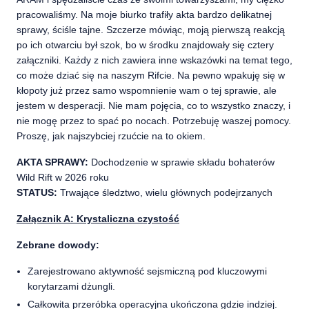
pracowaliśmy. Na moje biurko trafiły akta bardzo delikatnej
sprawy, ściśle tajne. Szczerze mówiąc, moją pierwszą reakcją
po ich otwarciu był szok, bo w środku znajdowały się cztery
załączniki. Każdy z nich zawiera inne wskazówki na temat tego,
co może dziać się na naszym Rifcie. Na pewno wpakuję się w
kłopoty już przez samo wspomnienie wam o tej sprawie, ale
jestem w desperacji. Nie mam pojęcia, co to wszystko znaczy, i
nie mogę przez to spać po nocach. Potrzebuję waszej pomocy.
Proszę, jak najszybciej rzućcie na to okiem.
AKTA SPRAWY:
Dochodzenie w sprawie składu bohaterów
Wild Rift w 2026 roku
STATUS:
Trwające śledztwo, wielu głównych podejrzanych
Załącznik A: Krystaliczna czystość
Zebrane dowody:
Zarejestrowano aktywność sejsmiczną pod kluczowymi
korytarzami dżungli.
Całkowita przeróbka operacyjna ukończona gdzie indziej.