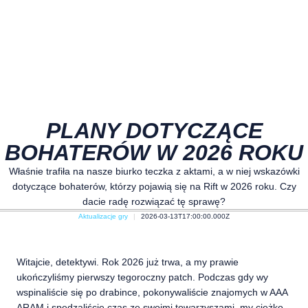
PLANY DOTYCZĄCE
BOHATERÓW W 2026 ROKU
Właśnie trafiła na nasze biurko teczka z aktami, a w niej wskazówki
dotyczące bohaterów, którzy pojawią się na Rift w 2026 roku. Czy
dacie radę rozwiązać tę sprawę?
Aktualizacje gry
2026-03-13T17:00:00.000Z
Witajcie, detektywi. Rok 2026 już trwa, a my prawie
ukończyliśmy pierwszy tegoroczny patch. Podczas gdy wy
wspinaliście się po drabince, pokonywaliście znajomych w AAA
ARAM i spędzaliście czas ze swoimi towarzyszami, my ciężko