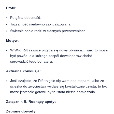
Profil:
Potężna obecność.
Tożsamość niedawno zaktualizowana.
Świetnie sobie radzi w ciasnych przestrzeniach.
Motyw:
W Wild Rift zawsze przyda się nowy obrońca… więc to może
być powód, dla którego zespół deweloperów chciał
sprowadzić tego bohatera.
Aktualna konkluzja:
Jeśli czujecie, że Rift trzęsie się wam pod stopami, albo że
ścieżka do zwycięstwa wydaje się krystalicznie czysta, to być
może jesteście gotowi, by ta istota nieźle namieszała.
Załącznik B: Rosnący apetyt
Zebrane dowody: