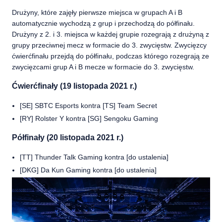
Drużyny, które zajęły pierwsze miejsca w grupach A i B
automatycznie wychodzą z grup i przechodzą do półfinału.
Drużyny z 2. i 3. miejsca w każdej grupie rozegrają z drużyną z
grupy przeciwnej mecz w formacie do 3. zwycięstw. Zwycięzcy
ćwierćfinału przejdą do półfinału, podczas którego rozegrają ze
zwycięzcami grup A i B mecze w formacie do 3. zwycięstw.
Ćwierćfinały (19 listopada 2021 r.)
[SE] SBTC Esports kontra [TS] Team Secret
[RY] Rolster Y kontra [SG] Sengoku Gaming
Półfinały (20 listopada 2021 r.)
[TT] Thunder Talk Gaming kontra [do ustalenia]
[DKG] Da Kun Gaming kontra [do ustalenia]