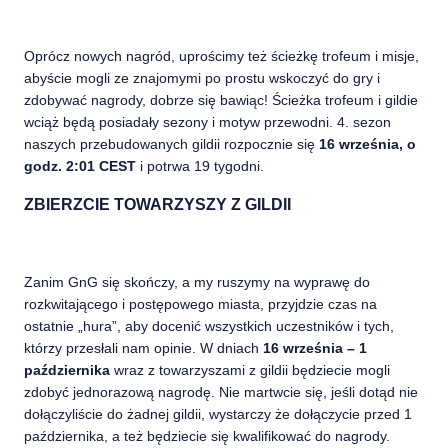
Oprócz nowych nagród, uprościmy też ścieżkę trofeum i misje,
abyście mogli ze znajomymi po prostu wskoczyć do gry i
zdobywać nagrody, dobrze się bawiąc! Ścieżka trofeum i gildie
wciąż będą posiadały sezony i motyw przewodni. 4. sezon
naszych przebudowanych gildii rozpocznie się
16 września, o
godz. 2:01 CEST
i potrwa 19 tygodni.
ZBIERZCIE TOWARZYSZY Z GILDII
Zanim GnG się skończy, a my ruszymy na wyprawę do
rozkwitającego i postępowego miasta, przyjdzie czas na
ostatnie „hura”, aby docenić wszystkich uczestników i tych,
którzy przesłali nam opinie. W dniach
16 września – 1
października
wraz z towarzyszami z gildii będziecie mogli
zdobyć jednorazową nagrodę. Nie martwcie się, jeśli dotąd nie
dołączyliście do żadnej gildii, wystarczy że dołączycie przed 1
października, a też będziecie się kwalifikować do nagrody.