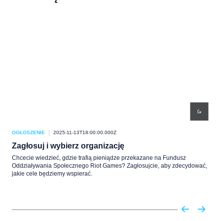
OGŁOSZENIE
2025-11-13T18:00:00.000Z
OGŁ
Zagłosuj i wybierz organizację
Be
Chcecie wiedzieć, gdzie trafią pieniądze przekazane na Fundusz
Prze
Oddziaływania Społecznego Riot Games? Zagłosujcie, aby zdecydować,
jakie cele będziemy wspierać.