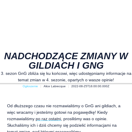
NADCHODZĄCE ZMIANY W
GILDIACH I GNG
3. sezon GnG zbliża się ku końcowi, więc udostępniamy informacje na
temat zmian w 4. sezonie, opartych o wasze opinie!
Ogłoszenie
Alice Labrecque
2022-08-25T16:00:00.000Z
Od dłuższego czasu nie rozmawialiśmy o GnG ani gildiach, a
więc wracamy i jesteśmy gotowi na pogawędkę! Kiedy
rozmawialiśmy
po raz ostatni
, prosiliśmy was o opinie.
Słuchaliśmy ich i dziś chcemy się podzielić informacjami na
temat zmian, nad którymi pracowaliśmy.