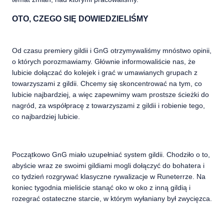
OTO, CZEGO SIĘ DOWIEDZIELIŚMY
Od czasu premiery gildii i GnG otrzymywaliśmy mnóstwo opinii,
o których porozmawiamy. Głównie informowaliście nas, że
lubicie dołączać do kolejek i grać w umawianych grupach z
towarzyszami z gildii. Chcemy się skoncentrować na tym, co
lubicie najbardziej, a więc zapewnimy wam prostsze ścieżki do
nagród, za współpracę z towarzyszami z gildii i robienie tego,
co najbardziej lubicie.
Początkowo GnG miało uzupełniać system gildii. Chodziło o to,
abyście wraz ze swoimi gildiami mogli dołączyć do bohatera i
co tydzień rozgrywać klasyczne rywalizacje w Runeterrze. Na
koniec tygodnia mieliście stanąć oko w oko z inną gildią i
rozegrać ostateczne starcie, w którym wyłaniany był zwycięzca.