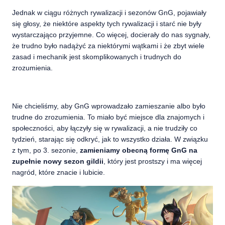
Jednak w ciągu różnych rywalizacji i sezonów GnG, pojawiały
się głosy, że niektóre aspekty tych rywalizacji i starć nie były
wystarczająco przyjemne. Co więcej, docierały do nas sygnały,
że trudno było nadążyć za niektórymi wątkami i że zbyt wiele
zasad i mechanik jest skomplikowanych i trudnych do
zrozumienia.
Nie chcieliśmy, aby GnG wprowadzało zamieszanie albo było
trudne do zrozumienia. To miało być miejsce dla znajomych i
społeczności, aby łączyły się w rywalizacji, a nie trudziły co
tydzień, starając się odkryć, jak to wszystko działa. W związku
z tym, po 3. sezonie,
zamieniamy obecną formę GnG na
zupełnie nowy sezon gildii
, który jest prostszy i ma więcej
nagród, które znacie i lubicie.