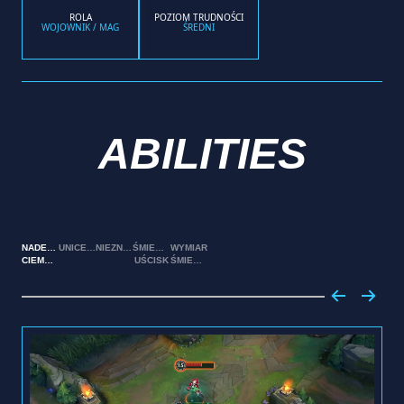
ROLA
POZIOM TRUDNOŚCI
WOJOWNIK / MAG
ŚREDNI
ABILITIES
NADEJŚCIE
UNICESTWIENIE
NIEZNISZCZALNY
ŚMIERTELNY
WYMIAR
CIEMNOŚCI
UŚCISK
ŚMIERCI