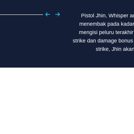
Pistol Jhin, Whisper a
menembak pada kadar 
mengisi peluru terakhi
strike dan damage bonus
strike, Jhin a