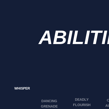
ABILIT
WHISPER
DEADLY
C
DANCING
FLOURISH
A
GRENADE