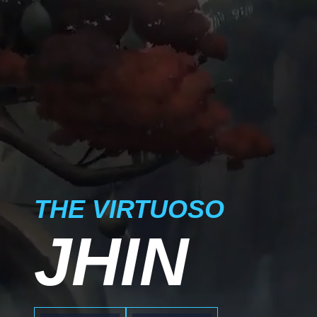
THE VIRTUOSO
JHIN