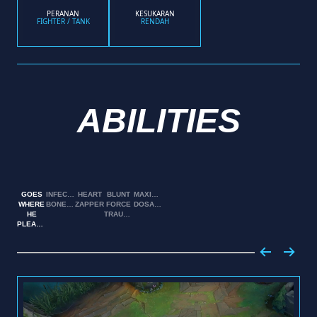
PERANAN
KESUKARAN
FIGHTER / TANK
RENDAH
ABILITIES
GOES
INFECTED
HEART
BLUNT
MAXIMUM
WHERE
BONESAW
ZAPPER
FORCE
DOSAGE
HE
TRAUMA
PLEASES