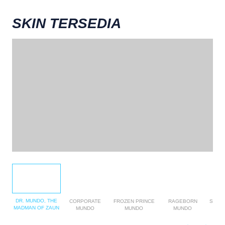
SKIN TERSEDIA
DR. MUNDO, THE
CORPORATE
FROZEN PRINCE
RAGEBORN
SPLE
MADMAN OF ZAUN
MUNDO
MUNDO
MUNDO