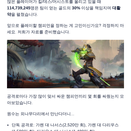
많은 플레이어가 킬/데스/어시스트를 올리고 있을 때
114,739,245
명은 팀이 얻는 골드의
30%
이상을 책임지며
대활
약
을 펼쳤습니다.
앞으로 플레이할 챔피언을 정하는 게 고민이신가요? 걱정하지 마
세요. 저희가 자료를 준비했습니다.
공격로마다 가장 많이 맞서 싸운 챔피언끼리 몇 회를 싸웠는지 모
아보았습니다.
원수는 외나무다리에서 만난다더니...
단독 공격로: 가렌 대 나서스(2,520만 회), 가렌 대 다리우스