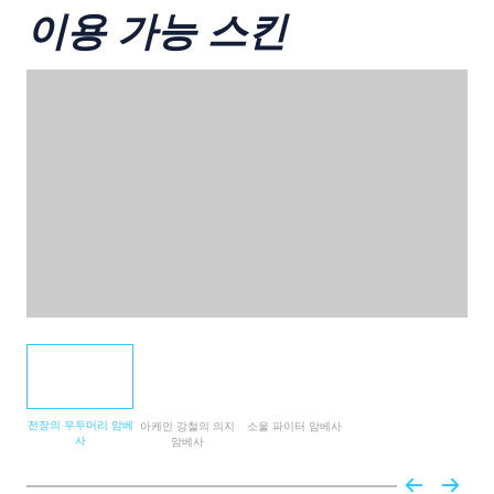
이용 가능 스킨
전장의 우두머리 암베
아케인 강철의 의지
소울 파이터 암베사
사
암베사