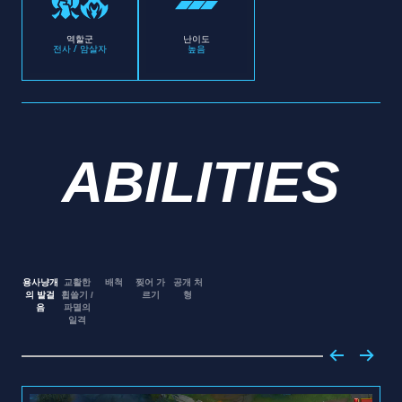
역할군
난이도
전사 / 암살자
높음
ABILITIES
용사냥개
교활한
배척
찢어 가
공개 처
의 발걸
휩쓸기 /
르기
형
음
파멸의
일격