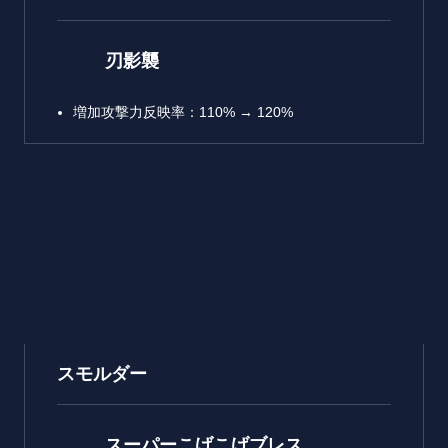
刃影襲
増加攻撃力反映率：110% → 120%
スモルダー
スーパーこげこげブレス