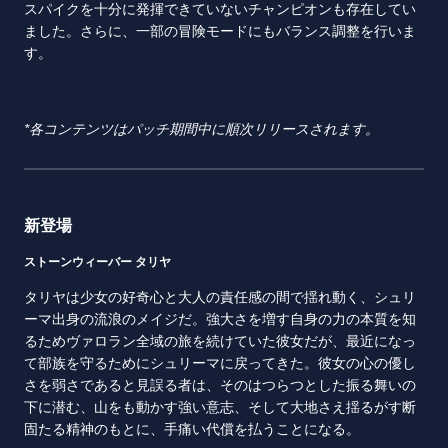
スパイクを十分に発揮できていないチャンピオンも存在してい
ました。さらに、一部の冒険モードにもバランス調整を行いま
す。
*各コンテンツはパッチ期間中に順次リリースされます。
新登場
ストーンウィーバー タリヤ
タリヤは少女の好奇心と大人の責任感の間で揺れ動く、シュリ
ーマ出身の流浪のメイジだ。強大さを増す自身の力の本質を知
るためヴァロラン全域の旅を続けていた彼女だが、最近になっ
て部族を守るためにシュリーマに戻ってきた。彼女の心の優し
さを弱さであると見誤る者は、そのはつらつとした振る舞いの
下に潜む、山をも動かす強い意志、そして大地さえ揺るがす断
固たる精神のもとに、手痛い代償を払うことになる。